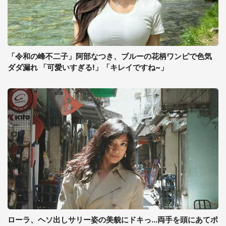
「令和の峰不二子」阿部なつき、ブルーの花柄ワンピで色気
ダダ漏れ 「可愛いすぎる!」「キレイですね~」
ローラ、ヘソ出しサリー姿の美貌にドキっ...両手を頭にあてポ