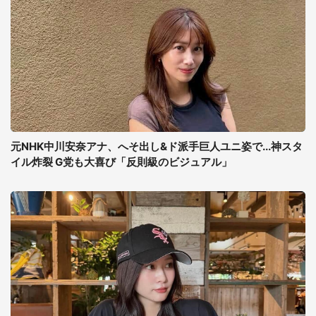
元NHK中川安奈アナ、へそ出し&ド派手巨人ユニ姿で...神スタ
イル炸裂 G党も大喜び「反則級のビジュアル」