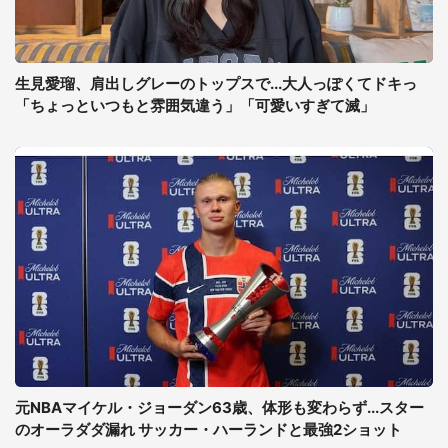
生見愛瑠、肩出しグレーのトップスで...大人っぽくてドキっ
「ちょっといつもと雰囲気違う」「可愛いすぎて滅」
元NBAマイケル・ジョーダン63歳、体形も変わらず...スター
のオーラダダ漏れ サッカー・ハーランドと最強2ショット