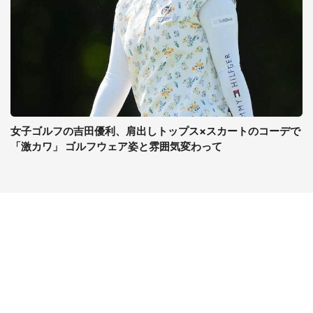
女子ゴルフの吉田優利、肩出しトップス×スカートのコーデで
「激カワ」 ゴルフウェア姿と雰囲気変わって
コンテンツ
関連サイト
ライフ
J-CASTニュース
グルメ
J-CASTトレンド
デジタル
J-CAST会社ウォッチ