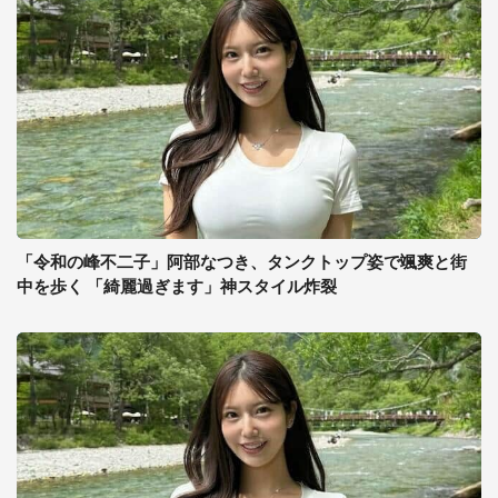
「令和の峰不二子」阿部なつき、タンクトップ姿で颯爽と街
中を歩く 「綺麗過ぎます」神スタイル炸裂