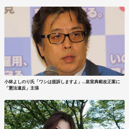
小林よしのり氏「ワシは提訴しますよ」...皇室典範改正案に
「憲法違反」主張