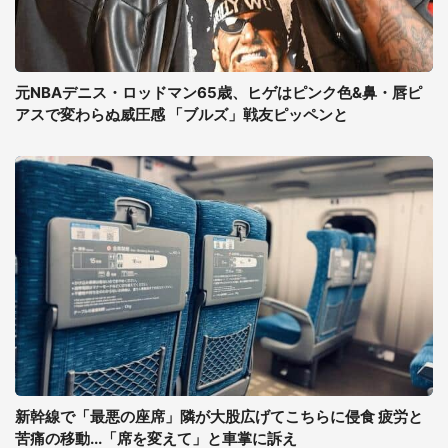
元NBAデニス・ロッドマン65歳、ヒゲはピンク色&鼻・唇ピ
アスで変わらぬ威圧感 「ブルズ」戦友ピッペンと
新幹線で「最悪の座席」隣が大股広げてこちらに侵食 疲労と
苦痛の移動...「席を変えて」と車掌に訴え