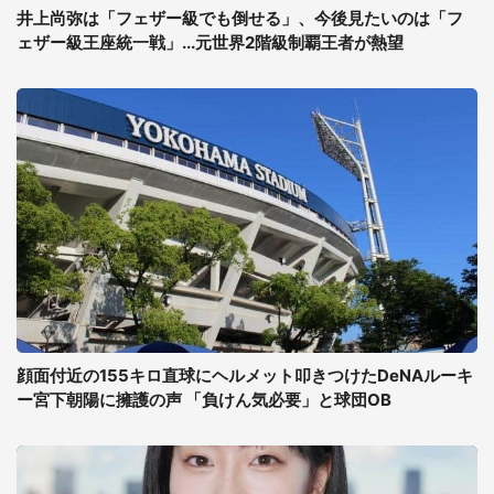
井上尚弥は「フェザー級でも倒せる」、今後見たいのは「フ
ェザー級王座統一戦」...元世界2階級制覇王者が熱望
顔面付近の155キロ直球にヘルメット叩きつけたDeNAルーキ
ー宮下朝陽に擁護の声 「負けん気必要」と球団OB