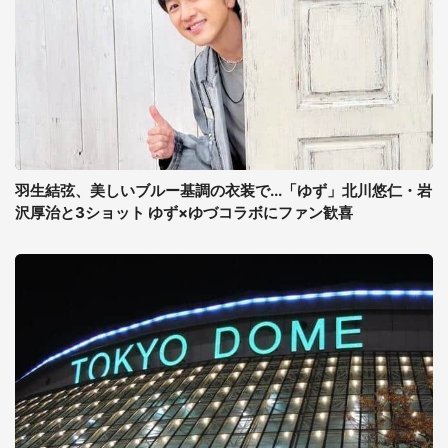
羽生結弦、美しいブルー基調の衣装で...「ゆず」北川悠仁・岩
沢厚治と3ショット ゆず×ゆづコラボにファン歓喜