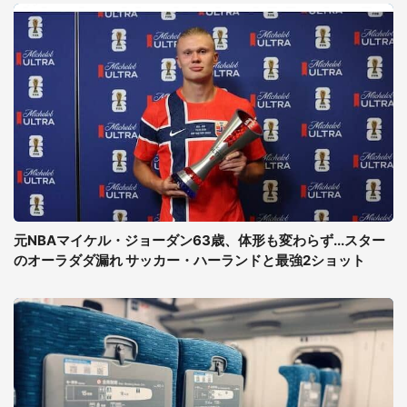
元NBAマイケル・ジョーダン63歳、体形も変わらず...スター
のオーラダダ漏れ サッカー・ハーランドと最強2ショット