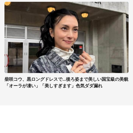
柴咲コウ、黒ロングドレスで...後ろ姿まで美しい国宝級の美貌
「オーラが凄い」「美しすぎます」色気ダダ漏れ
コンテンツ
関連サイト