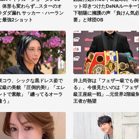
、体形も変わらず...スターのオ
ット叩きつけたDeNAルーキー
ラダダ漏れ サッカー・ハーラン
下朝陽に擁護の声 「負けん気
と最強2ショット
要」と球団OB
咲コウ、シックな黒ドレス姿で
井上尚弥は「フェザー級でも倒
宝級の美貌 「圧倒的美!」「エレ
る」、今後見たいのは「フェザ
ントで素敵」「纏ってるオーラ
級王座統一戦」...元世界2階級
違う」
王者が熱望