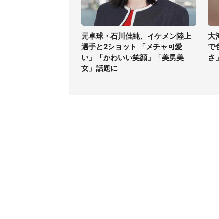
元卓球・石川佳純、イケメン陸上
大
選手と2ショット 「メチャ可愛
で
い」「かわいい笑顔」「美男美
さ
女」話題に
コンテンツ
関連サ
ライフ
J-CAS
グルメ
J-CAS
デジタル
J-CA
健康