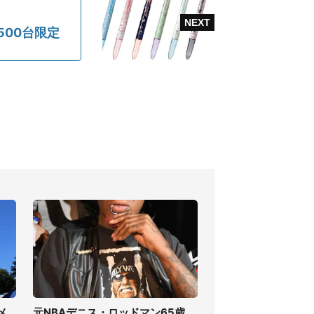
00台限定
メ
元NBAデニス・ロッドマン65歳、