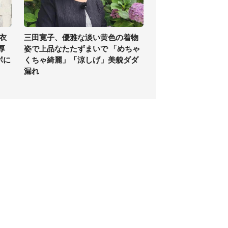
衣
三田寛子、優雅な淡い黄色の着物
厚
姿で上品なたたずまいで 「めちゃ
ボに
くちゃ綺麗」「涼しげ」美貌ダダ
漏れ
個人情報保護方針
サイト利用規約
SNS利用ポリシー
AIポリシー