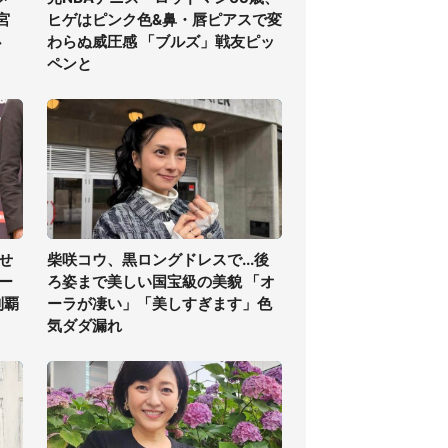
宮
ヒゲはピンク色&鼻・唇ピアスで変
必
わらぬ威圧感 「ブルズ」戦友ピッ
ペンと
せ
柴咲コウ、黒ロングドレスで...後
ー
ろ姿まで美しい国宝級の美貌 「オ
制覇
ーラが凄い」「美しすぎます」色
気ダダ漏れ