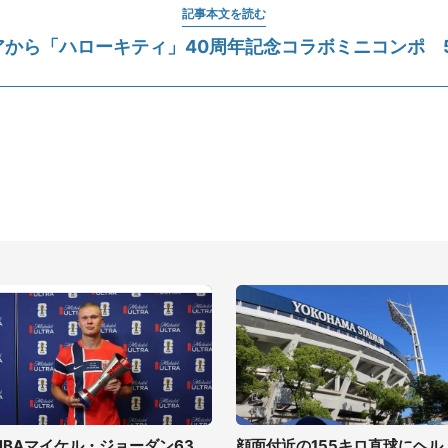
記事本文を読む
アから「ハローキティ」40周年記念コラボミニコンポ 5
NBAマイケル・ジョーダン63
顔面付近の155キロ直球にヘル