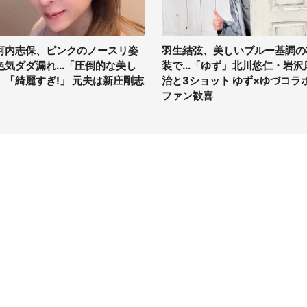
河内志保、ピンクのノースリ姿
羽生結弦、美しいブルー基調の
色気ダダ漏れ...「圧倒的な美し
装で...「ゆず」北川悠仁・岩沢
」「綺麗すぎ!」 元夫は新庄剛志
治と3ショット ゆず×ゆづコラ
ファン歓喜
イト
サイトについて
Tニュース
会社案内
Tトレンド
採用情報
ST会社ウォッチ
お問い合わせ
ニュース読者投稿