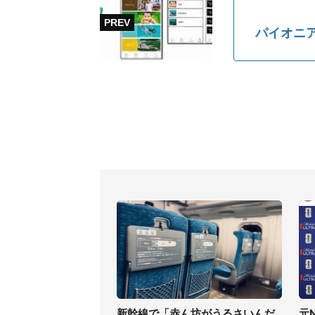
パイオニ
新幹線で「赤ん坊がうるさいんだ
元