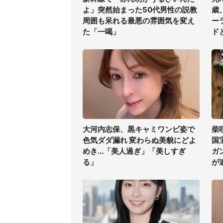
よ」突然始まった50代男性の説教
歳
周囲も呆れる最悪の雰囲気を変え
ー
た「一喝」
ド
大河内志保、黒キャミワンピ姿で
柴
色気ダダ漏れ 変わらぬ美貌にどよ
国
めき...「美人過ぎ」「美しすぎ
ガ
る」
が