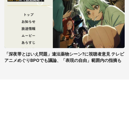
「深夜帯とはいえ問題」違法薬物シーン?に視聴者意見 テレビ
アニメめぐりBPOでも議論、「表現の自由」範囲内の指摘も
コンテンツ
関連サイト
ライフ
J-CASTニュース
グルメ
J-CASTトレンド
デジタル
J-CAST会社ウォッチ