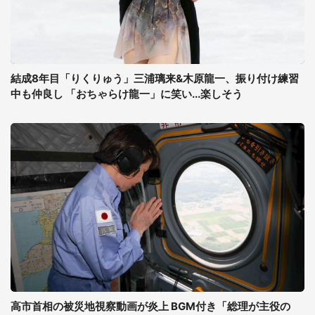
結成8年目「りくりゅう」三浦璃来&木原龍一、振り付け練習
中も仲良し 「おちゃらけ龍一」に笑い...楽しそう
高市首相の被災地視察動画が炎上 BGM付き「総理が主役の