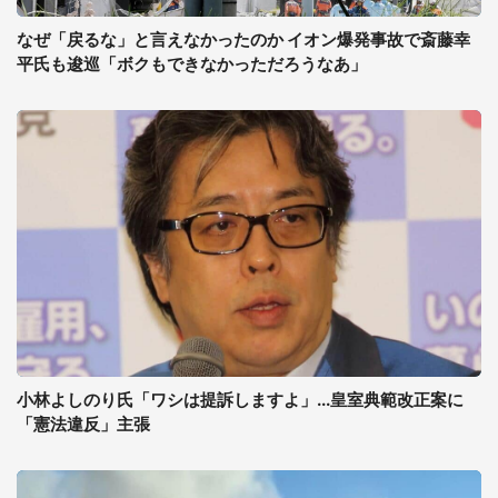
なぜ「戻るな」と言えなかったのか イオン爆発事故で斎藤幸
平氏も逡巡「ボクもできなかっただろうなあ」
小林よしのり氏「ワシは提訴しますよ」...皇室典範改正案に
「憲法違反」主張