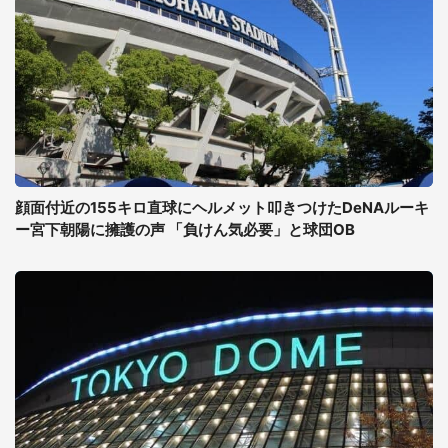
顔面付近の155キロ直球にヘルメット叩きつけたDeNAルーキ
ー宮下朝陽に擁護の声 「負けん気必要」と球団OB