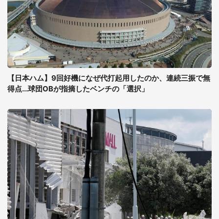
【日本ハム】9回好機になぜ代打起用したのか、連続三振で無
得点...球団OBが指摘したベンチの「選択」