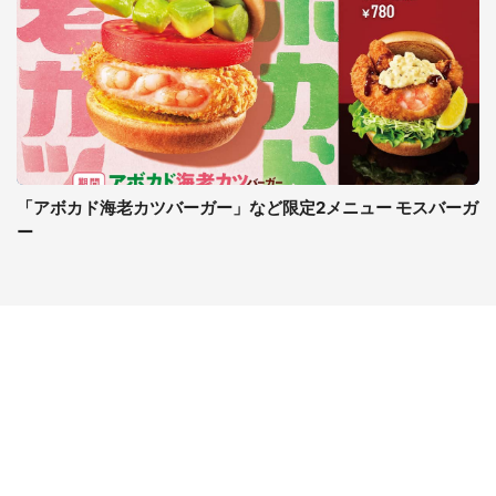
「アボカド海老カツバーガー」など限定2メニュー モスバーガ
ー
コンテンツ
関連サイト
ライフ
J-CASTニュース
グルメ
J-CASTトレンド
デジタル
J-CAST会社ウォッチ