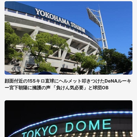
顔面付近の155キロ直球にヘルメット叩きつけたDeNAルーキ
ー宮下朝陽に擁護の声 「負けん気必要」と球団OB