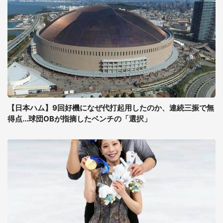
【日本ハム】9回好機になぜ代打起用したのか、連続三振で無
得点...球団OBが指摘したベンチの「選択」