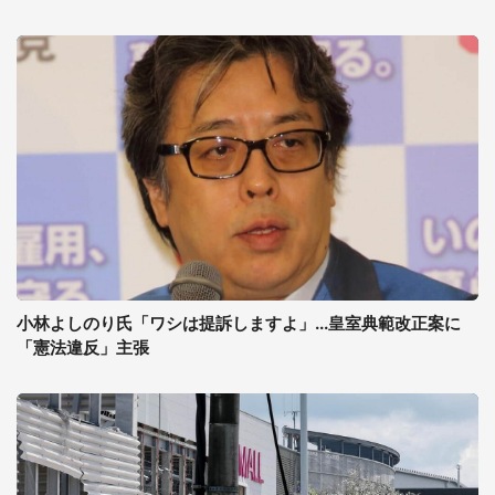
小林よしのり氏「ワシは提訴しますよ」...皇室典範改正案に
「憲法違反」主張