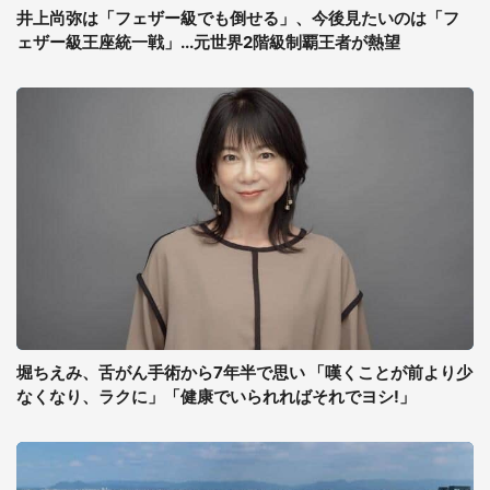
井上尚弥は「フェザー級でも倒せる」、今後見たいのは「フ
ェザー級王座統一戦」...元世界2階級制覇王者が熱望
堀ちえみ、舌がん手術から7年半で思い 「嘆くことが前より少
なくなり、ラクに」「健康でいられればそれでヨシ!」