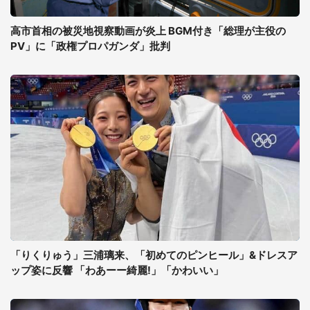
高市首相の被災地視察動画が炎上 BGM付き「総理が主役の
PV」に「政権プロパガンダ」批判
「りくりゅう」三浦璃来、「初めてのピンヒール」&ドレスア
ップ姿に反響 「わあーー綺麗!」「かわいい」