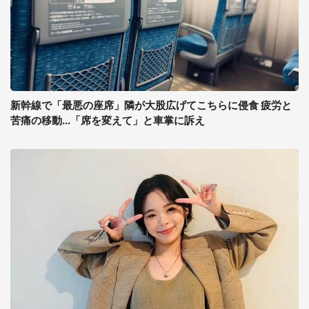
新幹線で「最悪の座席」隣が大股広げてこちらに侵食 疲労と
苦痛の移動...「席を変えて」と車掌に訴え