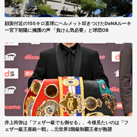
顔面付近の155キロ直球にヘルメット叩きつけたDeNAルーキ
ー宮下朝陽に擁護の声 「負けん気必要」と球団OB
井上尚弥は「フェザー級でも倒せる」、今後見たいのは「フ
ェザー級王座統一戦」...元世界2階級制覇王者が熱望