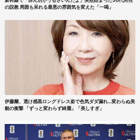
新幹線で「赤ん坊がうるさいんだよ」突然始まった50代男性
の説教 周囲も呆れる最悪の雰囲気を変えた「一喝」
伊藤蘭、透け感黒ロングドレス姿で色気ダダ漏れ...変わらぬ美
貌の衝撃 「ずっと変わらず綺麗」「美しすぎ」