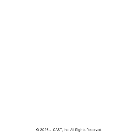
コンテンツ
関連サ
ライフ
J-CAS
グルメ
J-CAS
デジタル
J-CA
健康
BOOK
エンタメ
東京バ
セール
Jタウン
おうちスタイル
ゼロま
© 2026 J-CAST, Inc. All Rights Reserved.