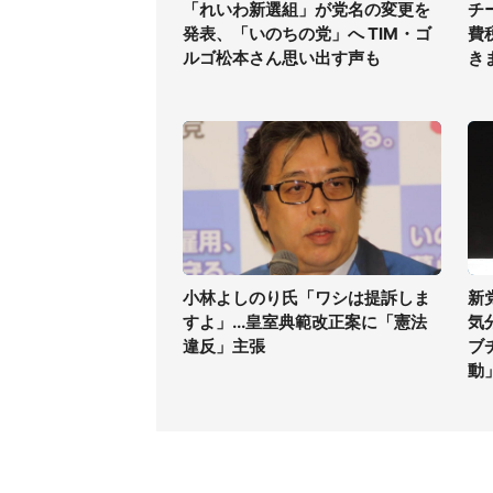
「れいわ新選組」が党名の変更を
チ
発表、「いのちの党」へ TIM・ゴ
費
ルゴ松本さん思い出す声も
き
小林よしのり氏「ワシは提訴しま
新
すよ」...皇室典範改正案に「憲法
気
違反」主張
ブ
動