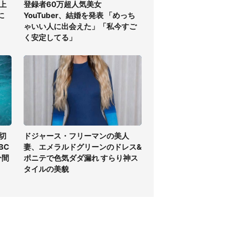
上
登録者60万超人気美女
に
YouTuber、結婚を発表 「めっち
ゃいい人に出会えた」「私今すご
く安定してる」
切
ドジャース・フリーマンの美人
BC
妻、エメラルドグリーンのドレス&
分間
ポニテで色気ダダ漏れ すらり神ス
タイルの美貌