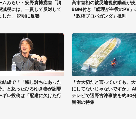
ームみらい・安野貴博党首「消
高市首相の被災地視察動画が炎
税減税には、一貫して反対して
BGM付き「総理が主役のPV」
ました」 説明に反響
「政権プロパガンダ」批判
党結成で「「騙し討ちにあった
「命大切だと言っていても、大
分」と怒ったひろゆき妻が謝罪
にしてないじゃないですか」 A
チギレ投稿は「配慮に欠けた行
テレビで辺野古沖事故を約40
」
異例の特集