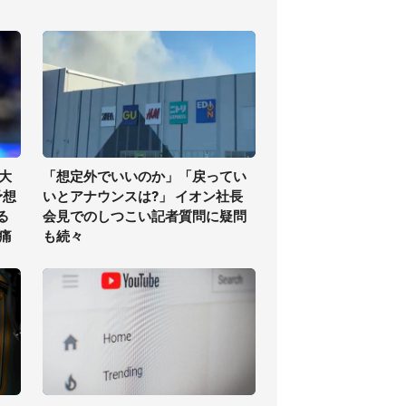
大
「想定外でいいのか」「戻ってい
予想
いとアナウンスは?」 イオン社長
る
会見でのしつこい記者質問に疑問
痛
も続々