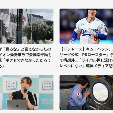
ぜ「戻るな」と言えなかったの
【ドジャース】キム・ヘソン、
 イオン爆発事故で斎藤幸平氏も
リーグ公式「PSロースター」
巡「ボクもできなかっただろう
で構想外...「ライバル押し退け
あ」
レベルにない」韓国メディア悲