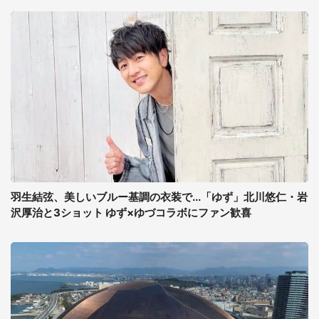
羽生結弦、美しいブルー基調の衣装で...「ゆず」北川悠仁・岩
沢厚治と3ショット ゆず×ゆづコラボにファン歓喜