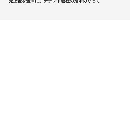
「売上金を金庫に」テナント会社の指示めぐって
コンテンツ
関連サイト
ライフ
J-CASTニュース
グルメ
J-CASTトレンド
デジタル
J-CAST会社ウォッチ
健康
BOOKウォッチ
エンタメ
東京バーゲンマニア
セール
Jタウンネット
おうちスタイル
ゼロまる
サイトについて