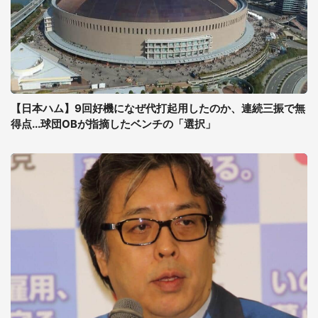
【日本ハム】9回好機になぜ代打起用したのか、連続三振で無
得点...球団OBが指摘したベンチの「選択」