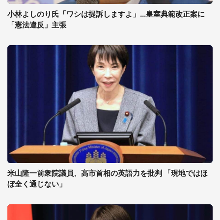
小林よしのり氏「ワシは提訴しますよ」...皇室典範改正案に
「憲法違反」主張
米山隆一前衆院議員、高市首相の英語力を批判 「現地ではほ
ぼ全く通じない」