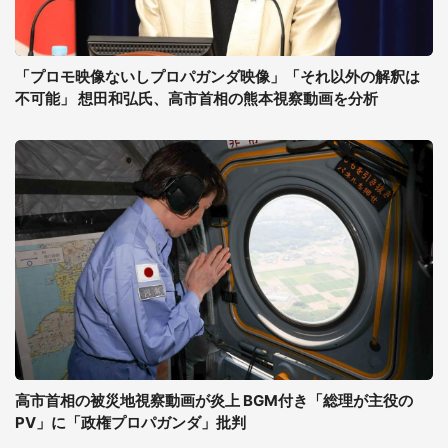
「プロモ映像ないしプロパガンダ映像」「それ以外の解釈は
不可能」 想田和弘氏、高市首相の熊本視察動画を分析
高市首相の被災地視察動画が炎上 BGM付き「総理が主役の
PV」に「政権プロパガンダ」批判