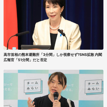
高市首相の熊本避難所「3分間」しか視察せず?SNS拡散 内閣
広報官「51分間」だと否定