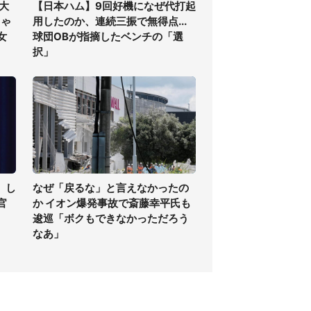
大
【日本ハム】9回好機になぜ代打起
しゃ
用したのか、連続三振で無得点...
女
球団OBが指摘したベンチの「選
択」
」し
なぜ「戻るな」と言えなかったの
官
か イオン爆発事故で斎藤幸平氏も
逡巡「ボクもできなかっただろう
なあ」