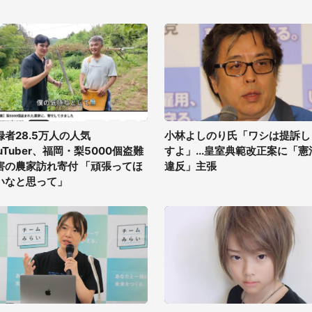
録者28.5万人の人気
小林よしのり氏「ワシは提訴し
uTuber、福岡・梨5000個盗難
すよ」...皇室典範改正案に「憲
害の農家訪れ寄付 「頑張ってほ
違反」主張
いなと思って」