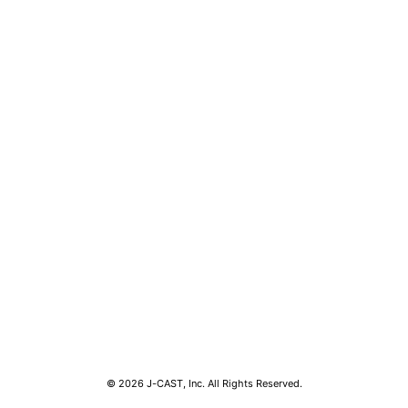
コンテンツ
関連サ
ライフ
J-CAS
グルメ
J-CAS
デジタル
J-CA
健康
BOOK
エンタメ
東京バ
セール
Jタウン
おうちスタイル
ゼロま
© 2026 J-CAST, Inc. All Rights Reserved.