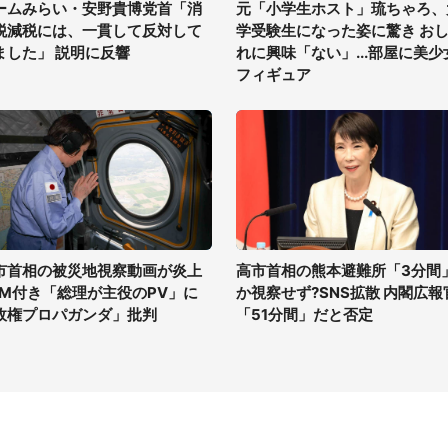
ームみらい・安野貴博党首「消
元「小学生ホスト」琉ちゃろ、
税減税には、一貫して反対して
学受験生になった姿に驚き お
ました」 説明に反響
れに興味「ない」...部屋に美少
フィギュア
市首相の被災地視察動画が炎上
高市首相の熊本避難所「3分間
GM付き「総理が主役のPV」に
か視察せず?SNS拡散 内閣広報
政権プロパガンダ」批判
「51分間」だと否定