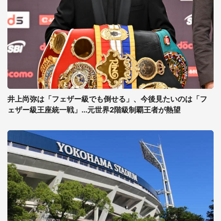
井上尚弥は「フェザー級でも倒せる」、今後見たいのは「フ
ェザー級王座統一戦」...元世界2階級制覇王者が熱望