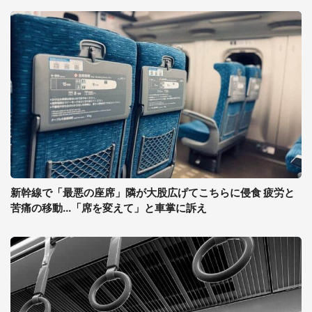
新幹線で「最悪の座席」隣が大股広げてこちらに侵食 疲労と
苦痛の移動...「席を変えて」と車掌に訴え