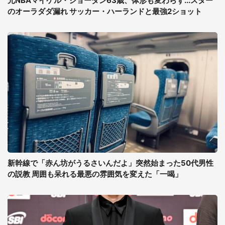
元NBAマイケル・ジョーダン63歳、体形も変わらず...スター
のオーラダダ漏れ サッカー・ハーランドと最強2ショット
新幹線で「赤ん坊がうるさいんだよ」突然始まった50代男性
の説教 周囲も呆れる最悪の雰囲気を変えた「一喝」