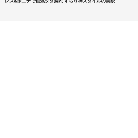
レス&ポニテで色気ダダ漏れ すらり神スタイルの美貌
コンテンツ
関連サイト
ライフ
J-CASTニュース
グルメ
J-CASTトレンド
デジタル
J-CAST会社ウォッチ
健康
BOOKウォッチ
エンタメ
東京バーゲンマニア
セール
Jタウンネット
おうちスタイル
ゼロまる
サイトについて