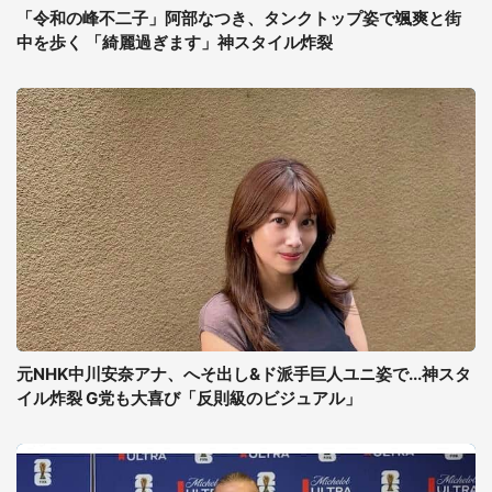
「令和の峰不二子」阿部なつき、タンクトップ姿で颯爽と街
中を歩く 「綺麗過ぎます」神スタイル炸裂
元NHK中川安奈アナ、へそ出し&ド派手巨人ユニ姿で...神スタ
イル炸裂 G党も大喜び「反則級のビジュアル」