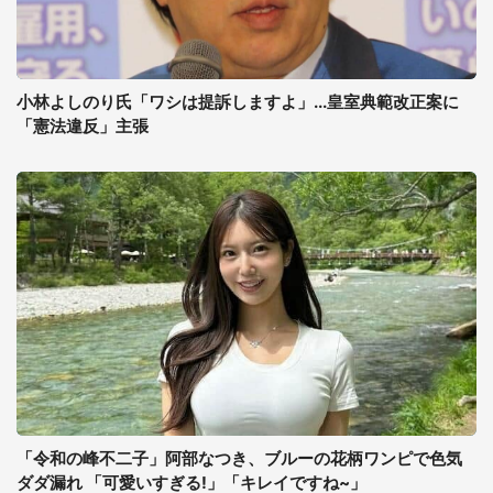
小林よしのり氏「ワシは提訴しますよ」...皇室典範改正案に
「憲法違反」主張
「令和の峰不二子」阿部なつき、ブルーの花柄ワンピで色気
ダダ漏れ 「可愛いすぎる!」「キレイですね~」