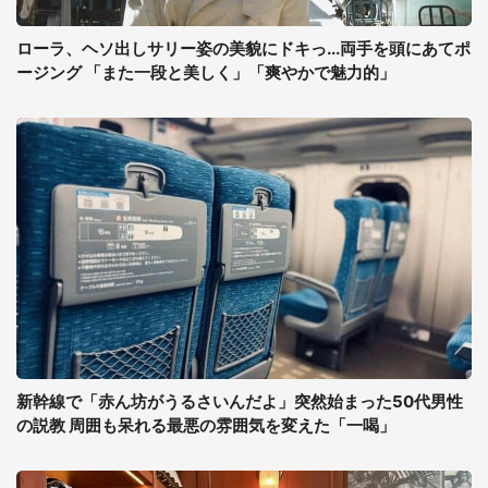
ローラ、ヘソ出しサリー姿の美貌にドキっ...両手を頭にあてポ
ージング 「また一段と美しく」「爽やかで魅力的」
新幹線で「赤ん坊がうるさいんだよ」突然始まった50代男性
の説教 周囲も呆れる最悪の雰囲気を変えた「一喝」