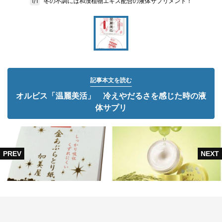
冬の不調には和漢植物エキス配合の液体サプリメント！
1/1
記事本文を読む
オルビス「温麗美活」 冷えやだるさを感じた時の液
体サプリ