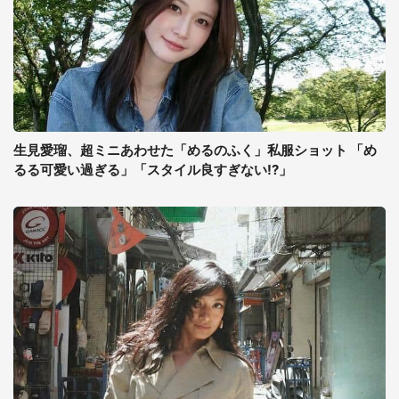
生見愛瑠、超ミニあわせた「めるのふく」私服ショット 「め
るる可愛い過ぎる」「スタイル良すぎない!?」