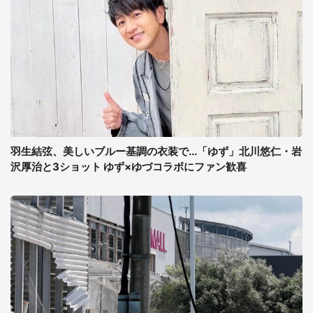
羽生結弦、美しいブルー基調の衣装で...「ゆず」北川悠仁・岩
沢厚治と3ショット ゆず×ゆづコラボにファン歓喜