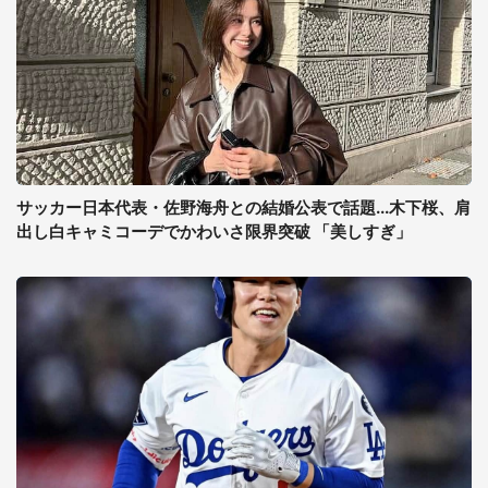
サッカー日本代表・佐野海舟との結婚公表で話題...木下桜、肩
出し白キャミコーデでかわいさ限界突破 「美しすぎ」