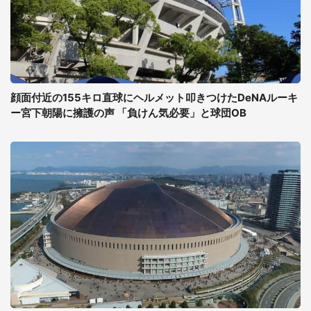
顔面付近の155キロ直球にヘルメット叩きつけたDeNAルーキ
ー宮下朝陽に擁護の声 「負けん気必要」と球団OB