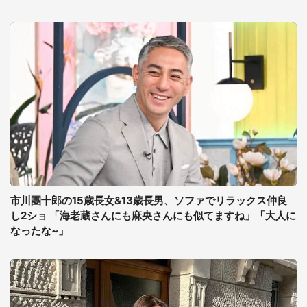
市川團十郎の15歳長女&13歳長男、ソファでリラックス仲良
し2ショ 「海老蔵さんにも麻央さんにも似てますね」「大人に
なったな~」