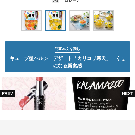
「塩レモン」
2/4
記事本文を読む
キューブ型ヘルシーデザート「カリコリ寒天」 くせ
になる新食感