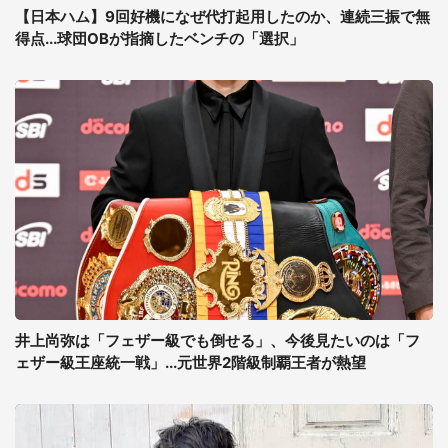
【日本ハム】9回好機になぜ代打起用したのか、連続三振で無
得点...球団OBが指摘したベンチの「選択」
井上尚弥は「フェザー級でも倒せる」、今後見たいのは「フ
ェザー級王座統一戦」...元世界2階級制覇王者が熱望