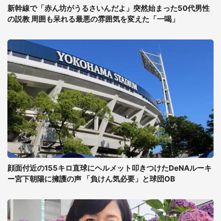
新幹線で「赤ん坊がうるさいんだよ」突然始まった50代男性
の説教 周囲も呆れる最悪の雰囲気を変えた「一喝」
顔面付近の155キロ直球にヘルメット叩きつけたDeNAルーキ
ー宮下朝陽に擁護の声 「負けん気必要」と球団OB