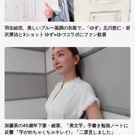
羽生結弦、美しいブルー基調の衣装で...「ゆず」北川悠仁・岩
沢厚治と3ショット ゆず×ゆづコラボにファン歓喜
加藤茶の45歳年下妻・綾菜、「美文字」手書き勉強ノートに
反響 「字がめちゃくちゃキレイ!」「二度見しました」