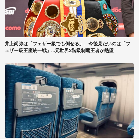
井上尚弥は「フェザー級でも倒せる」、今後見たいのは「フ
ェザー級王座統一戦」...元世界2階級制覇王者が熱望