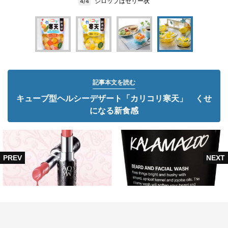
シロップはゼリー状
4/4
記事本文を読む
キューブ型ヘルシーデザート「カリコリ寒天」 くせ
になる新食感