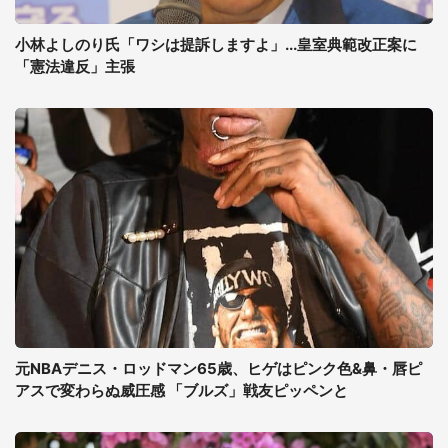
小林よしのり氏「ワシは提訴しますよ」...皇室典範改正案に
「憲法違反」主張
元NBAデニス・ロッドマン65歳、ヒゲはピンク色&鼻・唇ピ
アスで変わらぬ威圧感 「ブルズ」戦友ピッペンと