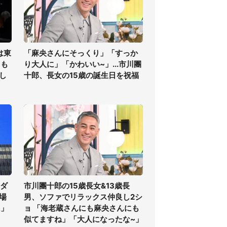
は東
「麻央さんにそっくり」「すっか
ても
り大人に」「かわいい~」...市川團
し
十郎、長女の15歳の誕生日を祝福
気ダ
市川團十郎の15歳長女&13歳長
場
男、ソファでリラックス仲良し2シ
に」
ョ 「海老蔵さんにも麻央さんにも
似てますね」「大人になったな~」