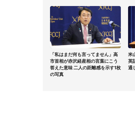
「私はまだ何も言ってません」高
米
市首相が赤沢経産相の言葉にこう
英
答えた意味 二人の距離感を示す1枚
通
の写真
コンテンツ
関連サ