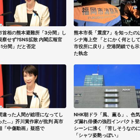
市首相の熊本避難所「3分間」し
熊本市長「震度7」を知ったの
視察せず?SNS拡散 内閣広報官
シナ海上空 「とにかく何とし
51分間」だと否定
市役所に戻り」空港閉鎖でも示
た執念
間違った人間が総理になってし
NHK朝ドラ「風、薫る」、色
った...」芥川賞作家が批判 高市
ダ漏れ俳優の強烈インパクト登
相「中傷動画」疑惑で
シーンに沸く 「苦しそうなの
「シャツ姿艶っぽい」