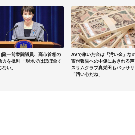
山隆一前衆院議員、高市首相の
AVで稼いだ金は「汚い金」な
語力を批判 「現地ではほぼ全く
寄付報告への中傷にあきれる声..
じない」
スリムクラブ真栄田もバッサリ
「汚い心だね」
イト
サイトについて