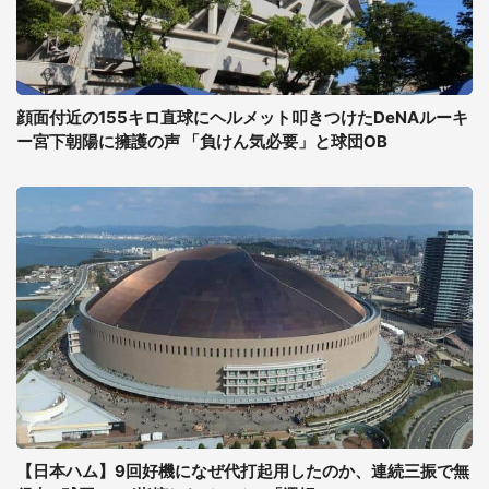
顔面付近の155キロ直球にヘルメット叩きつけたDeNAルーキ
ー宮下朝陽に擁護の声 「負けん気必要」と球団OB
【日本ハム】9回好機になぜ代打起用したのか、連続三振で無