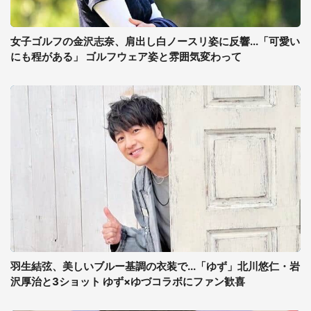
女子ゴルフの金沢志奈、肩出し白ノースリ姿に反響...「可愛い
にも程がある」 ゴルフウェア姿と雰囲気変わって
羽生結弦、美しいブルー基調の衣装で...「ゆず」北川悠仁・岩
沢厚治と3ショット ゆず×ゆづコラボにファン歓喜