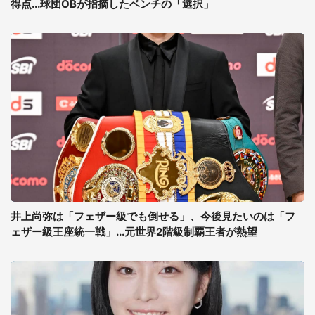
得点...球団OBが指摘したベンチの「選択」
井上尚弥は「フェザー級でも倒せる」、今後見たいのは「フ
ェザー級王座統一戦」...元世界2階級制覇王者が熱望