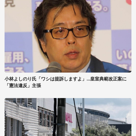
小林よしのり氏「ワシは提訴しますよ」...皇室典範改正案に
「憲法違反」主張