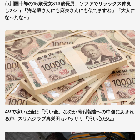
市川團十郎の15歳長女&13歳長男、ソファでリラックス仲良
し2ショ 「海老蔵さんにも麻央さんにも似てますね」「大人に
なったな~」
AVで稼いだ金は「汚い金」なのか 寄付報告への中傷にあきれ
る声...スリムクラブ真栄田もバッサリ「汚い心だね」