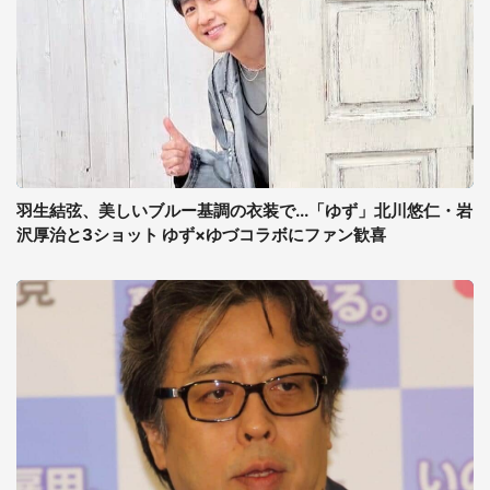
羽生結弦、美しいブルー基調の衣装で...「ゆず」北川悠仁・岩
沢厚治と3ショット ゆず×ゆづコラボにファン歓喜