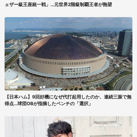
ェザー級王座統一戦」...元世界2階級制覇王者が熱望
【日本ハム】9回好機になぜ代打起用したのか、連続三振で無
得点...球団OBが指摘したベンチの「選択」