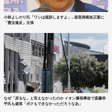
小林よしのり氏「ワシは提訴しますよ」...皇室典範改正案に
「憲法違反」主張
なぜ「戻るな」と言えなかったのか イオン爆発事故で斎藤幸
平氏も逡巡「ボクもできなかっただろうなあ」