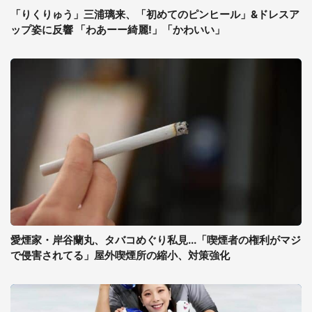
「りくりゅう」三浦璃来、「初めてのピンヒール」&ドレスア
ップ姿に反響 「わあーー綺麗!」「かわいい」
愛煙家・岸谷蘭丸、タバコめぐり私見...「喫煙者の権利がマジ
で侵害されてる」屋外喫煙所の縮小、対策強化