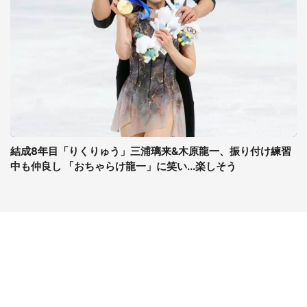
結成8年目「りくりゅう」三浦璃来&木原龍一、振り付け練習
中も仲良し 「おちゃらけ龍一」に笑い...楽しそう
コンテンツ
関連サイト
ライフ
J-CASTニュース