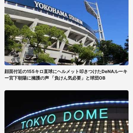
顔面付近の155キロ直球にヘルメット叩きつけたDeNAルーキ
ー宮下朝陽に擁護の声 「負けん気必要」と球団OB