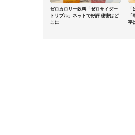
ゼロカロリー飲料「ゼロサイダー
「
トリプル」ネットで好評 秘密はど
「
こに
字
コンテンツ
関連サ
ライフ
J-CAS
グルメ
J-CAS
デジタル
J-CA
健康
BOOK
エンタメ
東京バ
セール
Jタウン