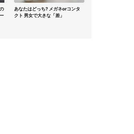
の
あなたはどっち? メガネorコンタ
ー
クト 男女で大きな「差」
個人情報保護方針
サイト利用規約
SNS利用ポリシー
AIポリシー
クッキーの利用について
広告掲載