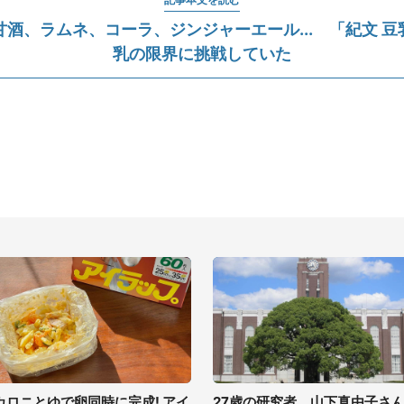
酒、ラムネ、コーラ、ジンジャーエール... 「紀文 
乳の限界に挑戦していた
カロニとゆで卵同時に完成! アイ
27歳の研究者、山下真由子さ