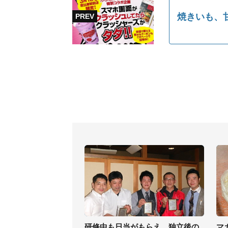
焼きいも、甘
研修中も日当がもらえ、独立後の
マ