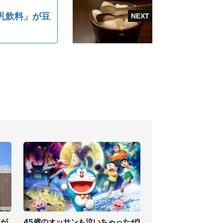
豆乳飲料」が豆
んが
45歳のオッサンも泣いちゃったぜ!