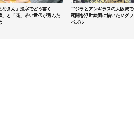
はなきん」漢字でどう書く
ゴジラとアンギラスの大阪城で
華」と「花」若い世代が選んだ
死闘を浮世絵調に描いたジグソ
は
パズル
イト
サイトについて
Tニュース
会社案内
Tトレンド
採用情報
ST会社ウォッチ
お問い合わせ
ニュース読者投稿
ウォッチ
編集長からの手紙
ーゲンマニア
ネット