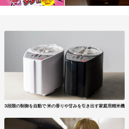
3段階の制御を自動で 米の香りや甘みを引き出す家庭用精米機