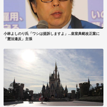
小林よしのり氏「ワシは提訴しますよ」...皇室典範改正案に
「憲法違反」主張