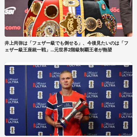
井上尚弥は「フェザー級でも倒せる」、今後見たいのは「フ
ェザー級王座統一戦」...元世界2階級制覇王者が熱望