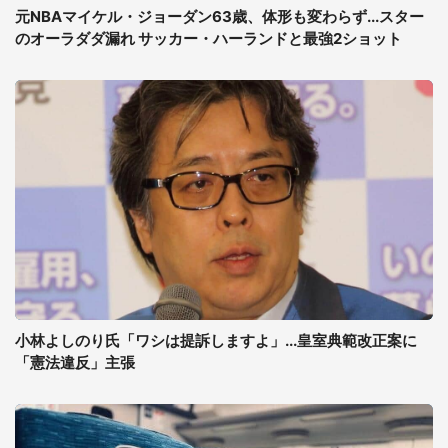
元NBAマイケル・ジョーダン63歳、体形も変わらず...スター
のオーラダダ漏れ サッカー・ハーランドと最強2ショット
小林よしのり氏「ワシは提訴しますよ」...皇室典範改正案に
「憲法違反」主張