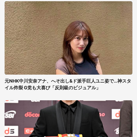
元NHK中川安奈アナ、へそ出し&ド派手巨人ユニ姿で...神スタ
イル炸裂 G党も大喜び「反則級のビジュアル」