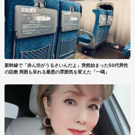
新幹線で「赤ん坊がうるさいんだよ」突然始まった50代男性
の説教 周囲も呆れる最悪の雰囲気を変えた「一喝」