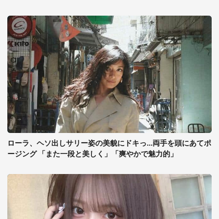
ローラ、ヘソ出しサリー姿の美貌にドキっ...両手を頭にあてポ
ージング 「また一段と美しく」「爽やかで魅力的」