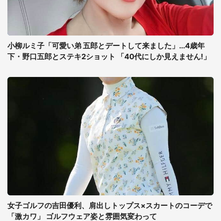
小柳ルミ子「可愛い弟 五郎とデートして来ました」...4歳年
下・野口五郎とステキ2ショット 「40代にしか見えません!」
女子ゴルフの吉田優利、肩出しトップス×スカートのコーデで
「激カワ」 ゴルフウェア姿と雰囲気変わって