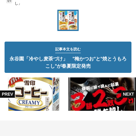
1/1
し」
記事本文を読む
永谷園「冷やし麦茶づけ」 "梅かつお"と"焼とうもろ
こし"が春夏限定発売