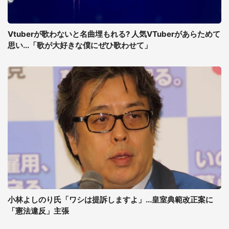
Vtuberが歌わないと名曲埋もれる? 人気VTuberがあらためて
思い...「歌が大好きな僕にぜひ歌わせて」
小林よしのり氏「ワシは提訴しますよ」...皇室典範改正案に
「憲法違反」主張