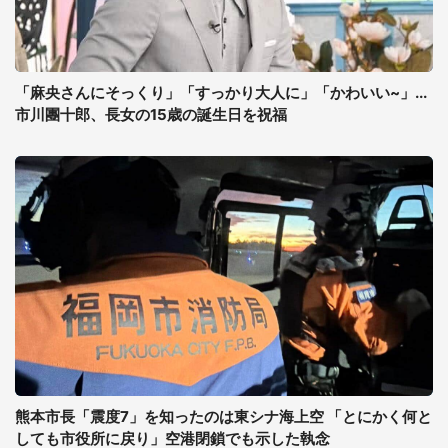
「麻央さんにそっくり」「すっかり大人に」「かわいい~」...
市川團十郎、長女の15歳の誕生日を祝福
熊本市長「震度7」を知ったのは東シナ海上空 「とにかく何と
しても市役所に戻り」空港閉鎖でも示した執念