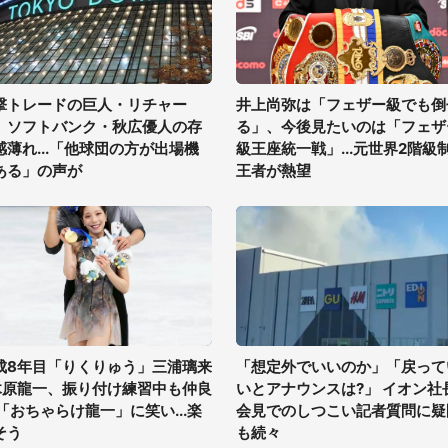
撃トレードの巨人・リチャー
井上尚弥は「フェザー級でも倒
、ソフトバンク・秋広優人の存
る」、今後見たいのは「フェザ
感薄れ...「他球団の方が出場機
級王座統一戦」...元世界2階級
ある」の声が
王者が熱望
成8年目「りくりゅう」三浦璃来
「想定外でいいのか」「戻って
木原龍一、振り付け練習中も仲良
いとアナウンスは?」 イオン社
 「おちゃらけ龍一」に笑い...楽
会見でのしつこい記者質問に疑
そう
も続々