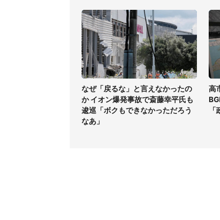
なぜ「戻るな」と言えなかったの
高
か イオン爆発事故で斎藤幸平氏も
B
逡巡「ボクもできなかっただろう
「
なあ」
コンテンツ
関連サ