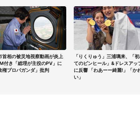
市首相の被災地視察動画が炎上
「りくりゅう」三浦璃来、「初
GM付き「総理が主役のPV」に
てのピンヒール」&ドレスアッ
政権プロパガンダ」批判
に反響 「わあーー綺麗!」「か
い」
イト
サイトについて