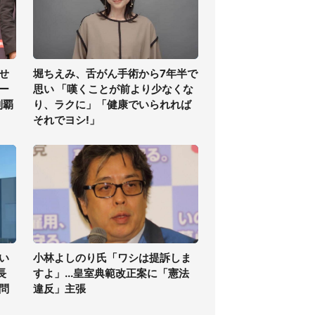
せ
堀ちえみ、舌がん手術から7年半で
ー
思い 「嘆くことが前より少なくな
制覇
り、ラクに」「健康でいられれば
それでヨシ!」
い
小林よしのり氏「ワシは提訴しま
長
すよ」...皇室典範改正案に「憲法
問
違反」主張