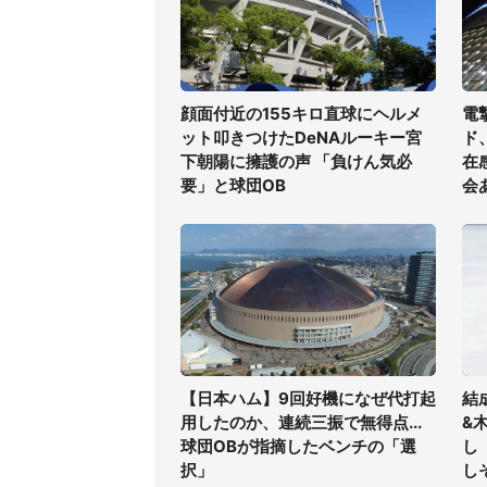
顔面付近の155キロ直球にヘルメ
電
ット叩きつけたDeNAルーキー宮
ド
下朝陽に擁護の声 「負けん気必
在
要」と球団OB
会
【日本ハム】9回好機になぜ代打起
結
用したのか、連続三振で無得点...
&
球団OBが指摘したベンチの「選
し
択」
し