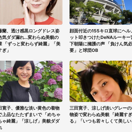
藤蘭、透け感黒ロングドレス姿
顔面付近の155キロ直球にヘル
色気ダダ漏れ...変わらぬ美貌の
ット叩きつけたDeNAルーキー
撃 「ずっと変わらず綺麗」「美
下朝陽に擁護の声 「負けん気
すぎ」
要」と球団OB
田寛子、優雅な淡い黄色の着物
三田寛子、涼しげ淡いグレーの
で上品なたたずまいで 「めちゃ
物姿で変わらぬ美貌 「綺麗す
ちゃ綺麗」「涼しげ」美貌ダダ
る」「いつも若々しくて美しい
れ