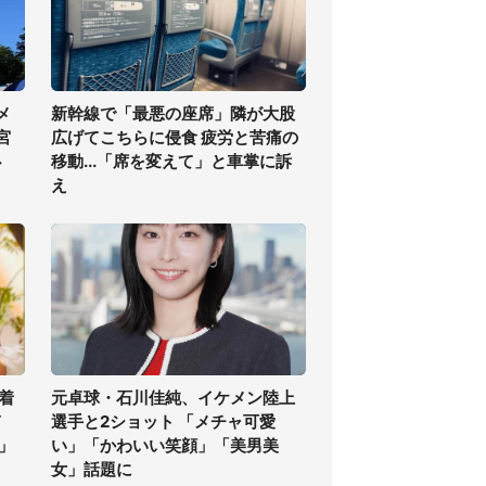
メ
新幹線で「最悪の座席」隣が大股
宮
広げてこちらに侵食 疲労と苦痛の
必
移動...「席を変えて」と車掌に訴
え
着
元卓球・石川佳純、イケメン陸上
ぎ
選手と2ショット 「メチャ可愛
」
い」「かわいい笑顔」「美男美
女」話題に