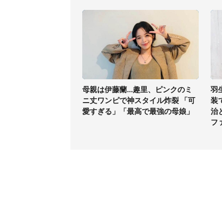
母親は伊藤蘭...趣里、ピンクのミ
羽
ニ丈ワンピで神スタイル炸裂 「可
装
愛すぎる」「最高で最強の母娘」
治
フ
コンテンツ
関連サ