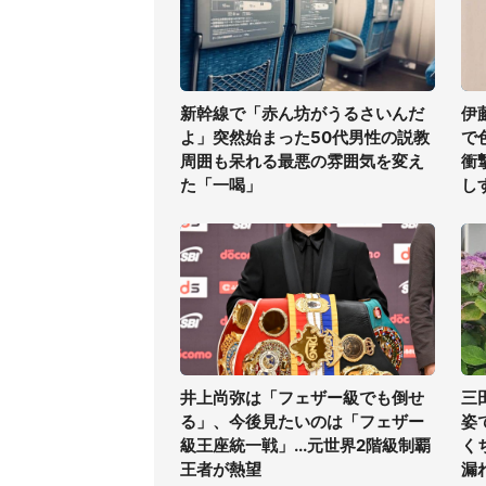
新幹線で「赤ん坊がうるさいんだ
伊
よ」突然始まった50代男性の説教
で
周囲も呆れる最悪の雰囲気を変え
衝
た「一喝」
し
井上尚弥は「フェザー級でも倒せ
三
る」、今後見たいのは「フェザー
姿
級王座統一戦」...元世界2階級制覇
く
王者が熱望
漏