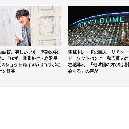
生結弦、美しいブルー基調の衣
電撃トレードの巨人・リチャー
で...「ゆず」北川悠仁・岩沢厚
ド、ソフトバンク・秋広優人の
と3ショット ゆず×ゆづコラボに
在感薄れ...「他球団の方が出場
ァン歓喜
会ある」の声が
イト
サイトについて