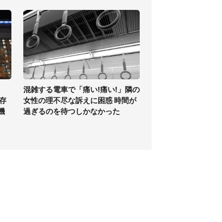
混雑する電車で「痛い!痛い!」隣の
存
女性の理不尽な訴えに困惑 時間が
機
過ぎるのを待つしかなかった