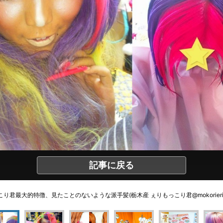
記事に戻る
り君最大的特徴、見たことのないような派手髪(栃木産 ぇりもっこり君@mokorieri のT