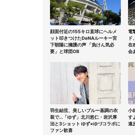
顔面付近の155キロ直球にヘルメ
電
ット叩きつけたDeNAルーキー宮
ド
下朝陽に擁護の声 「負けん気必
在
要」と球団OB
会
羽生結弦、美しいブルー基調の衣
小
装で...「ゆず」北川悠仁・岩沢厚
す
治と3ショット ゆず×ゆづコラボに
違
ファン歓喜