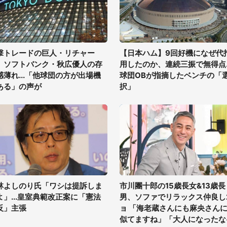
撃トレードの巨人・リチャー
【日本ハム】9回好機になぜ代
、ソフトバンク・秋広優人の存
用したのか、連続三振で無得点..
感薄れ...「他球団の方が出場機
球団OBが指摘したベンチの「
ある」の声が
択」
林よしのり氏「ワシは提訴しま
市川團十郎の15歳長女&13歳長
よ」...皇室典範改正案に「憲法
男、ソファでリラックス仲良し
反」主張
ョ 「海老蔵さんにも麻央さん
似てますね」「大人になったな