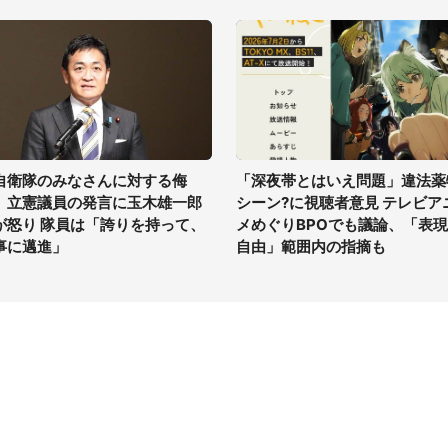
自衛隊のみなさんに対する侮
「深夜帯とはいえ問題」違法薬
」立憲議員の発言に玉木雄一郎
シーン?に視聴者意見 テレビア
が怒り 隊員は「誇りを持って、
メめぐりBPOでも議論、「表
事に邁進」
自由」範囲内の指摘も
イト
サイトについて