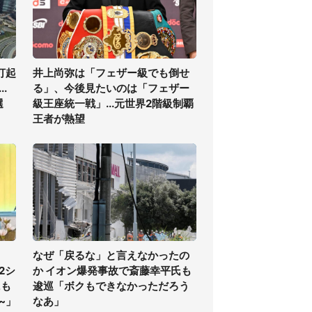
打起
井上尚弥は「フェザー級でも倒せ
.
る」、今後見たいのは「フェザー
選
級王座統一戦」...元世界2階級制覇
王者が熱望
なぜ「戻るな」と言えなかったの
2シ
か イオン爆発事故で斎藤幸平氏も
にも
逡巡「ボクもできなかっただろう
~」
なあ」