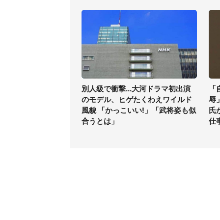
別人級で衝撃...大河ドラマ初出演
「
のモデル、ヒゲたくわえワイルド
辱
風貌 「かっこいい!」「武将姿も似
氏
合うとは」
仕
コンテンツ
関連サ