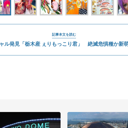
記事本文を読む
ャル発見「栃木産 ぇりもっこり君」 絶滅危惧種か新