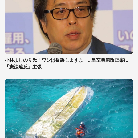
小林よしのり氏「ワシは提訴しますよ」...皇室典範改正案に
「憲法違反」主張