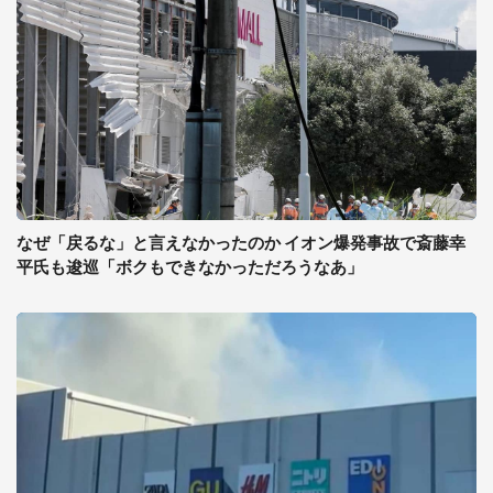
なぜ「戻るな」と言えなかったのか イオン爆発事故で斎藤幸
平氏も逡巡「ボクもできなかっただろうなあ」