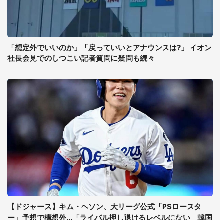
「想定外でいいのか」「戻っていいとアナウンスは?」 イオン
社長会見でのしつこい記者質問に疑問も続々
【ドジャース】キム・ヘソン、大リーグ公式「PSロースタ
ー」予想で構想外...「ライバル押し退けるレベルにない」韓国