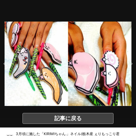
記事に戻る
3月頃に施した「KIRIMIちゃん.」ネイル(栃木産 ぇりもっこり君