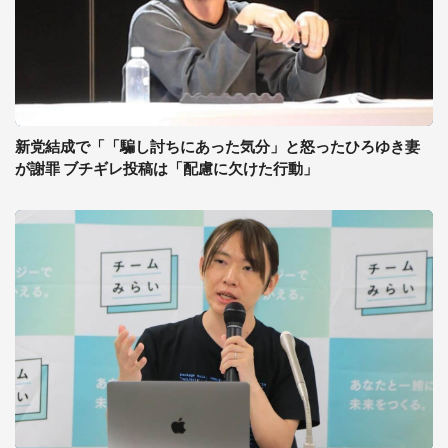
新党結成で「「騙し討ちにあった気分」と怒ったひろゆき妻
が謝罪 ブチギレ投稿は「配慮に欠けた行動」