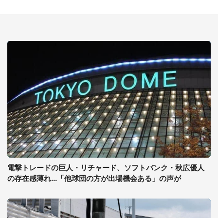
電撃トレードの巨人・リチャード、ソフトバンク・秋広優人
の存在感薄れ...「他球団の方が出場機会ある」の声が