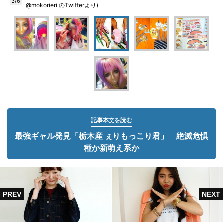
3/6
@mokorieri のTwitterより)
記事本文を読む
最強ギャル発見「栃木産 ぇりもっこり君」 絶滅危惧
種か新萌え系か