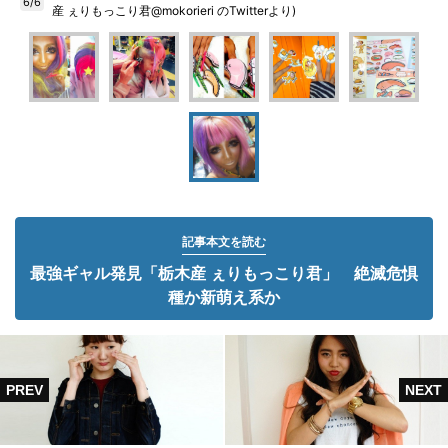
6/6
産 ぇりもっこり君@mokorieri のTwitterより)
記事本文を読む
最強ギャル発見「栃木産 ぇりもっこり君」 絶滅危惧
種か新萌え系か