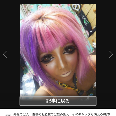
記事に戻る
外見では人一倍強めも恋愛では悩み抱え…そのギャップも萌える(栃木