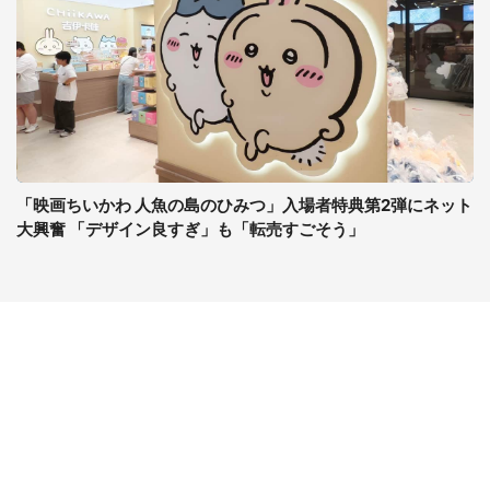
「映画ちいかわ 人魚の島のひみつ」入場者特典第2弾にネット
大興奮 「デザイン良すぎ」も「転売すごそう」
コンテンツ
関連サイト
ライフ
J-CASTニュース
グルメ
J-CASTトレンド
デジタル
J-CAST会社ウォッチ