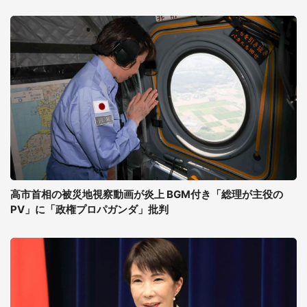
高市首相の被災地視察動画が炎上 BGM付き「総理が主役の
PV」に「政権プロパガンダ」批判