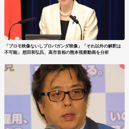
「プロモ映像ないしプロパガンダ映像」「それ以外の解釈は
不可能」 想田和弘氏、高市首相の熊本視察動画を分析