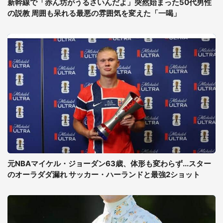
新幹線で「赤ん坊がうるさいんだよ」突然始まった50代男性
の説教 周囲も呆れる最悪の雰囲気を変えた「一喝」
元NBAマイケル・ジョーダン63歳、体形も変わらず...スター
のオーラダダ漏れ サッカー・ハーランドと最強2ショット