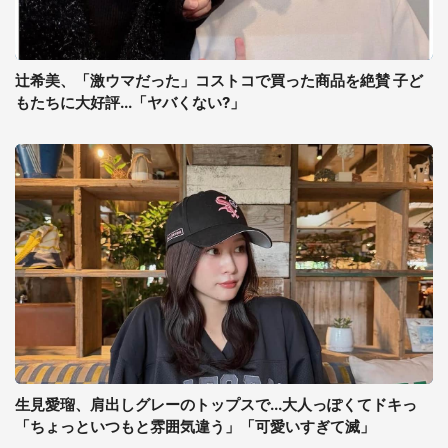
辻希美、「激ウマだった」コストコで買った商品を絶賛 子ど
もたちに大好評...「ヤバくない?」
生見愛瑠、肩出しグレーのトップスで...大人っぽくてドキっ
「ちょっといつもと雰囲気違う」「可愛いすぎて滅」