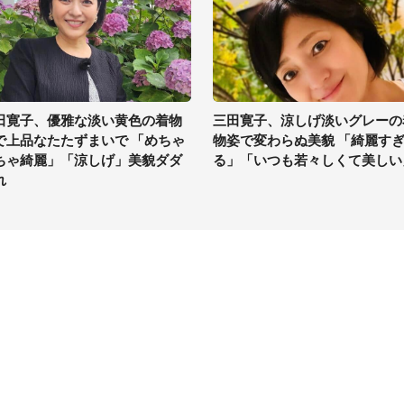
田寛子、優雅な淡い黄色の着物
三田寛子、涼しげ淡いグレーの
で上品なたたずまいで 「めちゃ
物姿で変わらぬ美貌 「綺麗す
ちゃ綺麗」「涼しげ」美貌ダダ
る」「いつも若々しくて美しい
れ
イト
サイトについて
Tニュース
会社案内
Tトレンド
採用情報