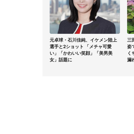
元卓球・石川佳純、イケメン陸上
三
選手と2ショット 「メチャ可愛
姿
い」「かわいい笑顔」「美男美
く
女」話題に
漏
コンテンツ
関連サ
ライフ
J-CAS
グルメ
J-CAS