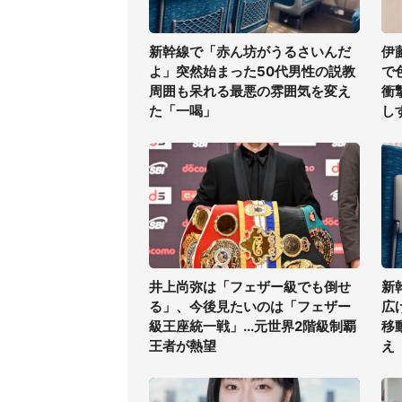
新幹線で「赤ん坊がうるさいんだ
伊
よ」突然始まった50代男性の説教
で
周囲も呆れる最悪の雰囲気を変え
衝
た「一喝」
し
井上尚弥は「フェザー級でも倒せ
新
る」、今後見たいのは「フェザー
広
級王座統一戦」...元世界2階級制覇
移
王者が熱望
え