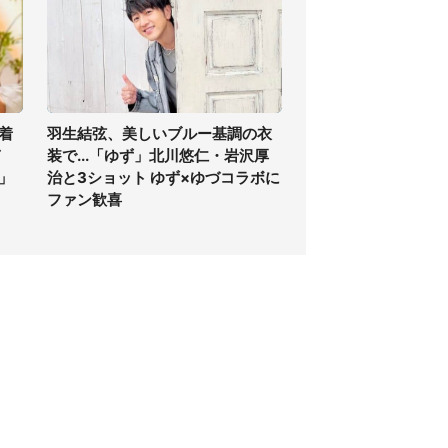
着
羽生結弦、美しいブルー基調の衣
ぎ
装で...「ゆず」北川悠仁・岩沢厚
」
治と3ショット ゆず×ゆづコラボに
ファン歓喜
個人情報保護方針
サイト利用規約