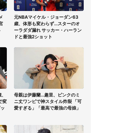
メ
元NBAマイケル・ジョーダン63
宮
歳、体形も変わらず...スターのオ
必
ーラダダ漏れ サッカー・ハーラン
ドと最強2ショット
歳、
母親は伊藤蘭...趣里、ピンクのミ
で変
ニ丈ワンピで神スタイル炸裂 「可
ピッ
愛すぎる」「最高で最強の母娘」