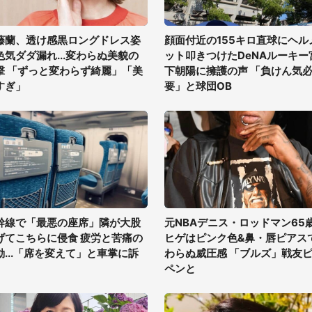
藤蘭、透け感黒ロングドレス姿
顔面付近の155キロ直球にヘル
色気ダダ漏れ...変わらぬ美貌の
ット叩きつけたDeNAルーキー
撃 「ずっと変わらず綺麗」「美
下朝陽に擁護の声 「負けん気
すぎ」
要」と球団OB
幹線で「最悪の座席」隣が大股
元NBAデニス・ロッドマン65
げてこちらに侵食 疲労と苦痛の
ヒゲはピンク色&鼻・唇ピアス
動...「席を変えて」と車掌に訴
わらぬ威圧感 「ブルズ」戦友
ペンと