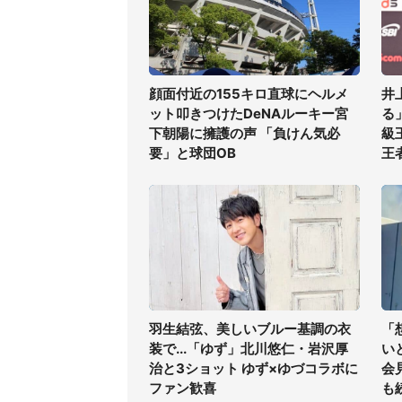
顔面付近の155キロ直球にヘルメ
井
ット叩きつけたDeNAルーキー宮
る
下朝陽に擁護の声 「負けん気必
級
要」と球団OB
王
羽生結弦、美しいブルー基調の衣
「
装で...「ゆず」北川悠仁・岩沢厚
い
治と3ショット ゆず×ゆづコラボに
会
ファン歓喜
も