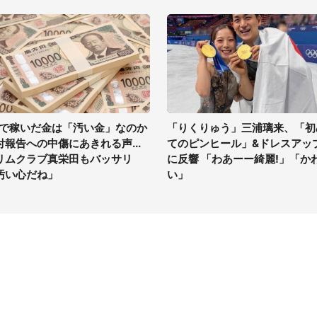
Vで稼いだ金は「汚い金」なのか
「りくりゅう」三浦璃来、「初
付報告への中傷にあきれる声...
てのピンヒール」&ドレスアッ
リムクラブ真栄田もバッサリ
に反響 「わあーー綺麗!」「か
汚い心だね」
い」
イト
サイトについて