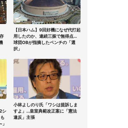
【日本ハム】9回好機になぜ代打起
存
用したのか、連続三振で無得点...
機
球団OBが指摘したベンチの「選
択」
小林よしのり氏「ワシは提訴しま
2シ
すよ」...皇室典範改正案に「憲法
にも
違反」主張
~」