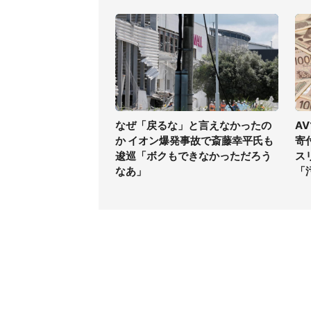
なぜ「戻るな」と言えなかったの
A
か イオン爆発事故で斎藤幸平氏も
寄
逡巡「ボクもできなかっただろう
ス
なあ」
「
コンテンツ
関連サ