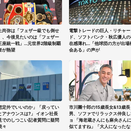
上尚弥は「フェザー級でも倒せ
電撃トレードの巨人・リチャー
」、今後見たいのは「フェザー
ド、ソフトバンク・秋広優人の
王座統一戦」...元世界2階級制覇
在感薄れ...「他球団の方が出場
者が熱望
会ある」の声が
想定外でいいのか」「戻ってい
市川團十郎の15歳長女&13歳長
とアナウンスは?」 イオン社長
男、ソファでリラックス仲良し
見でのしつこい記者質問に疑問
ョ 「海老蔵さんにも麻央さん
続々
似てますね」「大人になったな