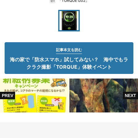
「TORQUE G02」
1/1
記事本文を読む
海の家で「防水スマホ」試してみない？ 海中でもラ
クラク撮影「TORQUE」体験イベント