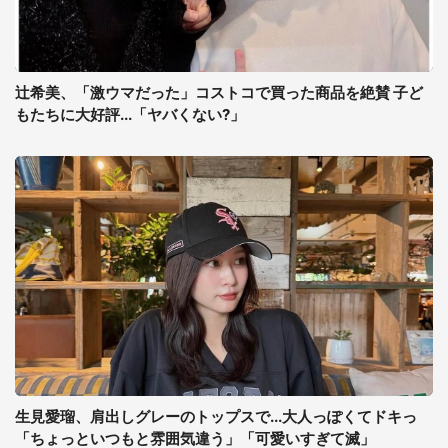
辻希美、「激ウマだった」コストコで買った商品を絶賛 子ど
もたちに大好評...「ヤバくない?」
生見愛瑠、肩出しグレーのトップスで...大人っぽくてドキっ
「ちょっといつもと雰囲気違う」「可愛いすぎて滅」