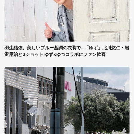
羽生結弦、美しいブルー基調の衣装で...「ゆず」北川悠仁・岩
沢厚治と3ショット ゆず×ゆづコラボにファン歓喜