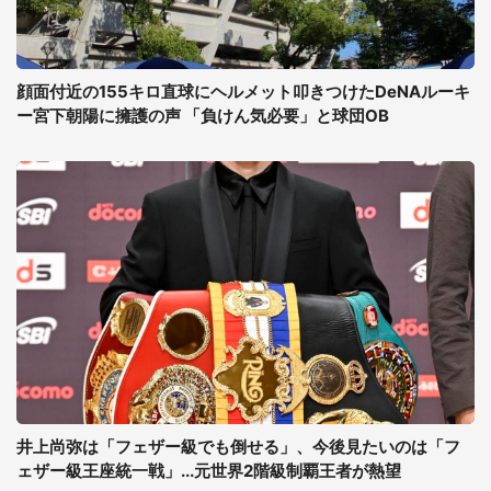
顔面付近の155キロ直球にヘルメット叩きつけたDeNAルーキ
ー宮下朝陽に擁護の声 「負けん気必要」と球団OB
井上尚弥は「フェザー級でも倒せる」、今後見たいのは「フ
ェザー級王座統一戦」...元世界2階級制覇王者が熱望