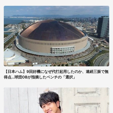
【日本ハム】9回好機になぜ代打起用したのか、連続三振で無
得点...球団OBが指摘したベンチの「選択」