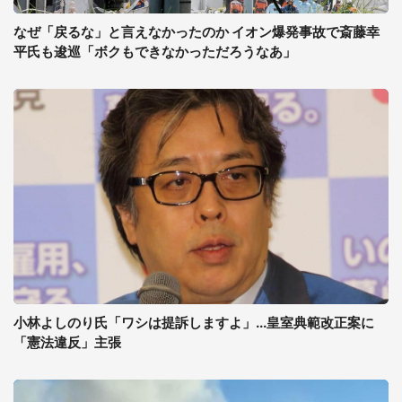
なぜ「戻るな」と言えなかったのか イオン爆発事故で斎藤幸
平氏も逡巡「ボクもできなかっただろうなあ」
小林よしのり氏「ワシは提訴しますよ」...皇室典範改正案に
「憲法違反」主張