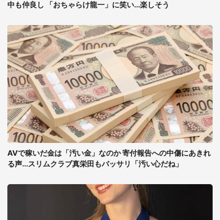
中も仲良し 「おちゃらけ龍一」に笑い...楽しそう
AVで稼いだ金は「汚い金」なのか 寄付報告への中傷にあきれ
る声...スリムクラブ真栄田もバッサリ「汚い心だね」