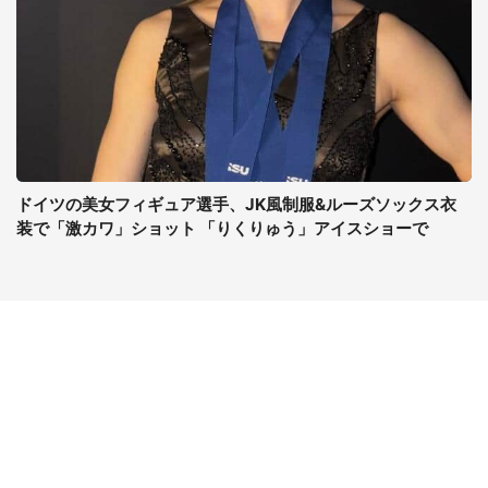
ドイツの美女フィギュア選手、JK風制服&ルーズソックス衣
装で「激カワ」ショット 「りくりゅう」アイスショーで
コンテンツ
関連サイト
ライフ
J-CASTニュース
グルメ
J-CASTトレンド
デジタル
J-CAST会社ウォッチ