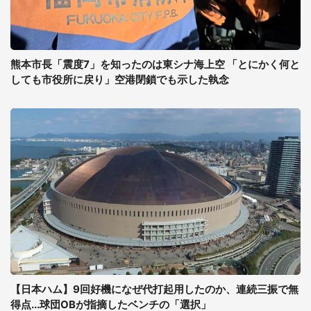
熊本市長「震度7」を知ったのは東シナ海上空 「とにかく何と
しても市役所に戻り」空港閉鎖でも示した執念
【日本ハム】9回好機になぜ代打起用したのか、連続三振で無
得点...球団OBが指摘したベンチの「選択」