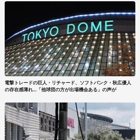
電撃トレードの巨人・リチャード、ソフトバンク・秋広優人
の存在感薄れ...「他球団の方が出場機会ある」の声が