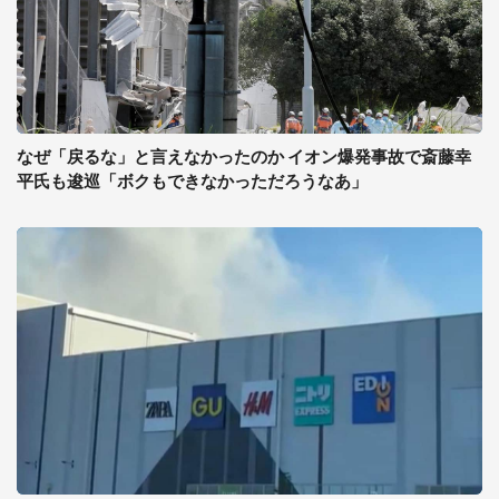
なぜ「戻るな」と言えなかったのか イオン爆発事故で斎藤幸
平氏も逡巡「ボクもできなかっただろうなあ」