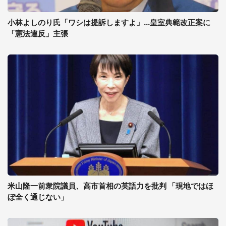
小林よしのり氏「ワシは提訴しますよ」...皇室典範改正案に
「憲法違反」主張
米山隆一前衆院議員、高市首相の英語力を批判 「現地ではほ
ぼ全く通じない」