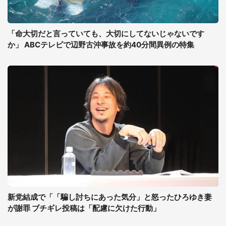
「命大切だと言っていても、大切にしてないじゃないです
か」 ABCテレビで辺野古沖事故を約40分間異例の特集
新党結成で「「騙し討ちにあった気分」と怒ったひろゆき妻
が謝罪 ブチギレ投稿は「配慮に欠けた行動」