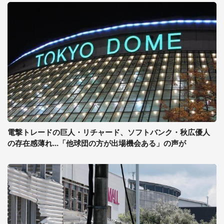
電撃トレードの巨人・リチャード、ソフトバンク・秋広優人
の存在感薄れ...「他球団の方が出場機会ある」の声が