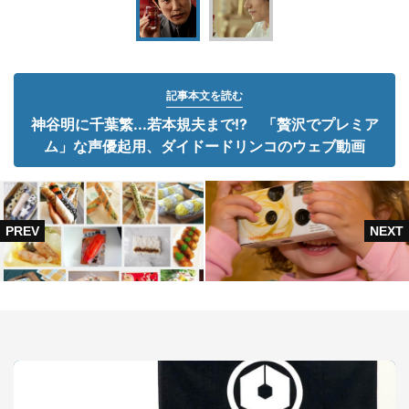
記事本文を読む
神谷明に千葉繁...若本規夫まで!? 「贅沢でプレミア
ム」な声優起用、ダイドードリンコのウェブ動画