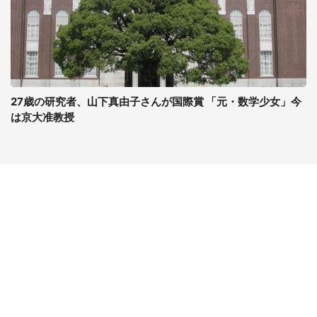
27歳の研究者、山下真由子さんが国際賞 「元・数学少女」今
は京大准教授
コンテンツ
関連サイト
ライフ
J-CASTニュース
グルメ
J-CASTトレンド
デジタル
J-CAST会社ウォッチ
健康
BOOKウォッチ