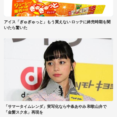
アイス「ぎゅぎゅっと」もう買えない ロッテに終売時期を聞
いたら驚いた
「サマータイムレンダ」実写化なら中条あやみ 和歌山弁で
「金髪スク水」再現を