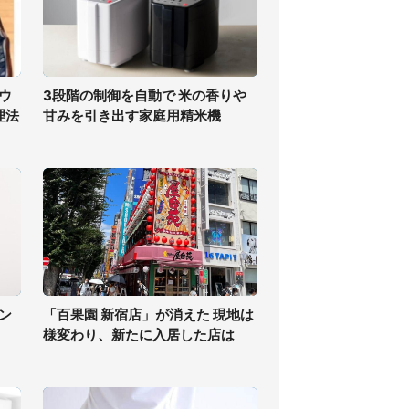
ウ
3段階の制御を自動で 米の香りや
理法
甘みを引き出す家庭用精米機
ン
「百果園 新宿店」が消えた 現地は
様変わり、新たに入居した店は