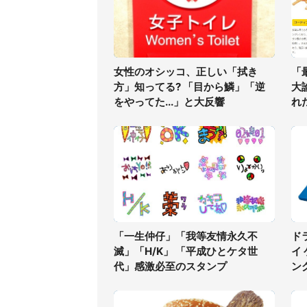
女性のオシッコ、正しい「拭き
「
方」知ってる? 「目から鱗」「逆
大
をやってた...」と大反響
れ
「一生仲仔」「我等友情永久不
ド
滅」「H/K」 「平成ひとケタ世
イ
代」感激必至のスタンプ
ン