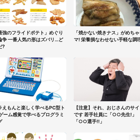
最強のフライドポテト」めぐり
「焼かない焼きナス」がめちゃ
論争 一番人気の形はズバリ...ど
マ! 栄養損なわせない手軽な調
だ?
ラえもんと楽しく学べるPC型ト
【注意】それ、おじさんのサイ
 ゲーム感覚で学べるプログラミ
です 若手社員に「○○先生!」
グ
「○○選手!!」