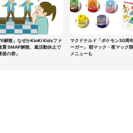
6解散」なぜかKinKi Kidsファ
マクドナルド「ポケモン30周
激震 SMAP解散、嵐活動休止で
ーガー」 朝マック・夜マック
最後の砦」
メニューも
イト
サイトについて
Tニュース
会社案内
Tトレンド
採用情報