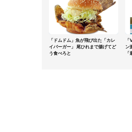
「ドムドム」魚が飛び出た「カレ
「V
イバーガー」 尾ひれまで揚げてど
ン
う食べろと
「
コンテンツ
関連サ
ライフ
J-CAS
グルメ
J-CAS