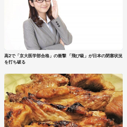
高2で「京大医学部合格」の衝撃 「飛び級」が日本の閉塞状況
を打ち破る