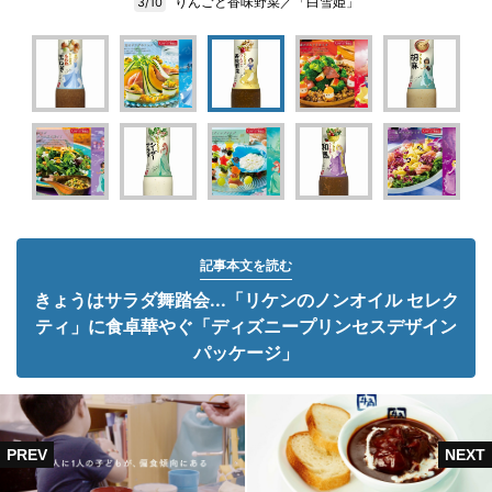
りんごと香味野菜／「白雪姫」
3/10
記事本文を読む
きょうはサラダ舞踏会...「リケンのノンオイル セレク
ティ」に食卓華やぐ「ディズニープリンセスデザイン
パッケージ」