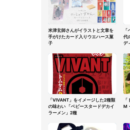
米津玄師さんがイラストと文章を
「
手がけたカード入りウエハース菓
代
子
デ
「VIVANT」をイメージした2種類
「
の味わい 「ベビースタードデカイ
M
ラーメン」2種