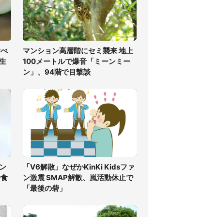
食べ
マンション高層階にセミ襲来 地上
生
100メートルで爆音「ミーンミー
ン」、94階で目撃談
ン
「V6解散」なぜかKinKi Kidsファ
や食
ン激震 SMAP解散、嵐活動休止で
「最後の砦」