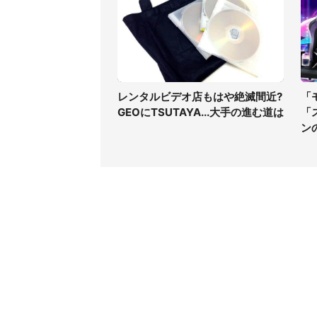
レンタルビデオ店もはや絶滅間近?
「
GEOにTSUTAYA...大手の進む道は
「
ン
コンテンツ
関連サ
ライフ
J-CAS
グルメ
J-CAS