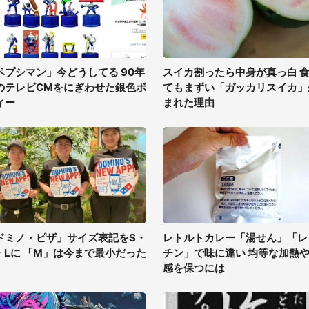
ペプシマン」今どうしてる 90年
スイカ割ったら中身が真っ白 
のテレビCMをにぎわせた銀色ボ
てもまずい「ガッカリスイカ」
ィー
まれた理由
ドミノ・ピザ」サイズ表記をS・
レトルトカレー「湯せん」「レ
・Lに 「M」は今まで最小だった
チン」で味に違い 均等な加熱
感を保つには