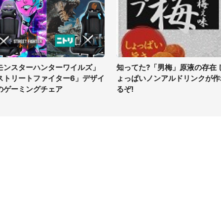
モンスターハンターワイルズ」
知ってた?「男梅」原液の存在 
ストリートファイター6」デザイ
ょっぱいノンアルドリンクが作
のゲーミングチェア
るぞ!
イト
サイトについて
Tニュース
会社案内
Tトレンド
採用情報