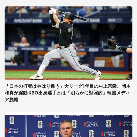
「日本の打者はやはり違う」大リーグ1年目の村上宗隆、岡本
和真が躍動 KBO出身選手とは「明らかに対照的」韓国メディ
ア脱帽