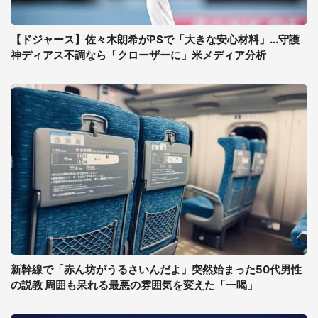
【ドジャース】佐々木朗希がPSで「大きな安心材料」...守護
神ディアス不調なら「クローザーに」米メディア分析
新幹線で「赤ん坊がうるさいんだよ」突然始まった50代男性
の説教 周囲も呆れる最悪の雰囲気を変えた「一喝」