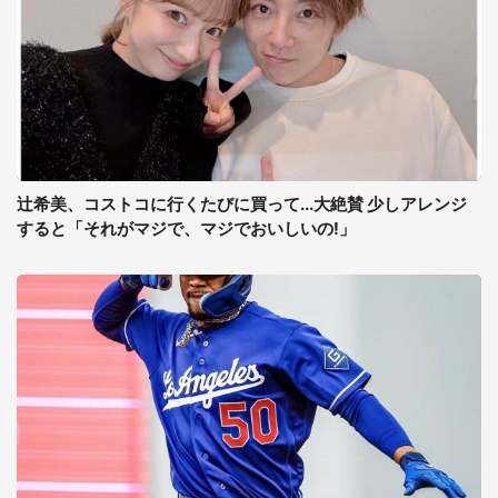
辻希美、コストコに行くたびに買って...大絶賛 少しアレンジ
すると「それがマジで、マジでおいしいの!」