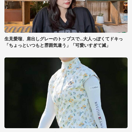
生見愛瑠、肩出しグレーのトップスで...大人っぽくてドキっ
「ちょっといつもと雰囲気違う」「可愛いすぎて滅」