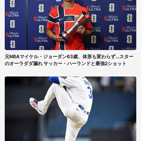
元NBAマイケル・ジョーダン63歳、体形も変わらず...スター
のオーラダダ漏れ サッカー・ハーランドと最強2ショット