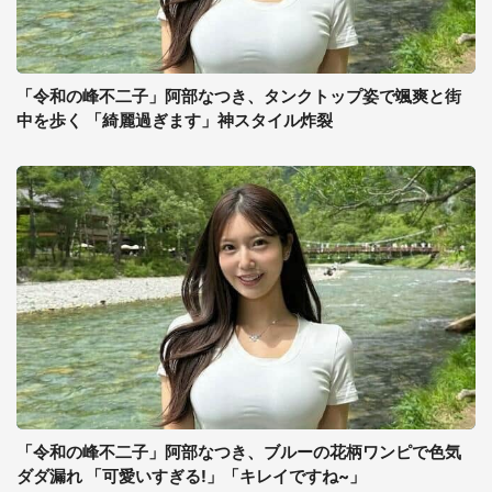
「令和の峰不二子」阿部なつき、タンクトップ姿で颯爽と街
中を歩く 「綺麗過ぎます」神スタイル炸裂
「令和の峰不二子」阿部なつき、ブルーの花柄ワンピで色気
ダダ漏れ 「可愛いすぎる!」「キレイですね~」