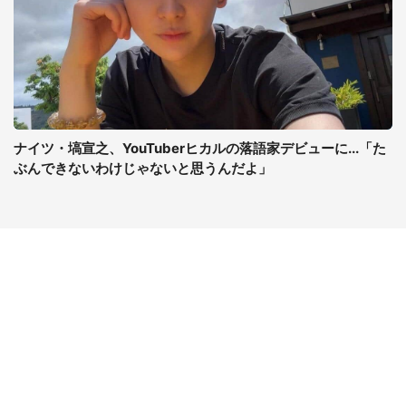
ナイツ・塙宣之、YouTuberヒカルの落語家デビューに...「た
ぶんできないわけじゃないと思うんだよ」
コンテンツ
関連サイト
ライフ
J-CASTニュース
グルメ
J-CASTトレンド
デジタル
J-CAST会社ウォッチ