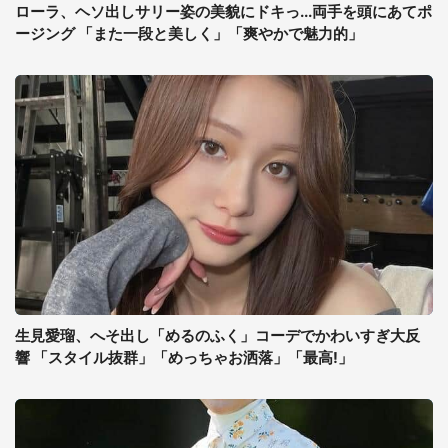
ローラ、ヘソ出しサリー姿の美貌にドキっ...両手を頭にあてポ
ージング 「また一段と美しく」「爽やかで魅力的」
生見愛瑠、へそ出し「めるのふく」コーデでかわいすぎ大反
響 「スタイル抜群」「めっちゃお洒落」「最高!」