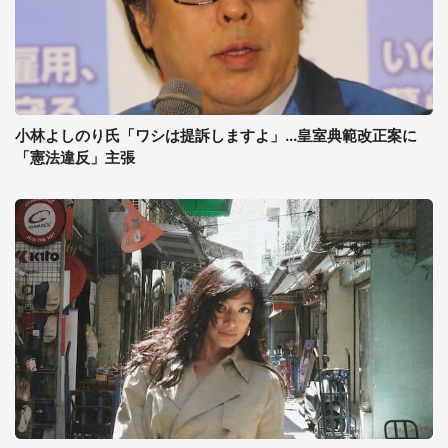
小林よしのり氏「ワシは提訴しますよ」...皇室典範改正案に
「憲法違反」主張