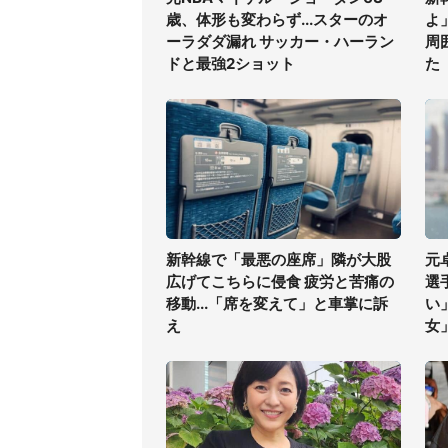
歳、体形も変わらず...スターのオ
よ
ーラダダ漏れ サッカー・ハーラン
周
ドと最強2ショット
た
新幹線で「最悪の座席」隣が大股
元
広げてこちらに侵食 疲労と苦痛の
選
移動...「席を変えて」と車掌に訴
い
え
女