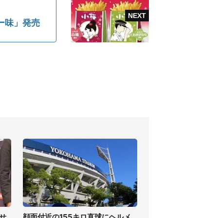
ー味」発売
せ
顔面付近の155キロ直球にヘルメ