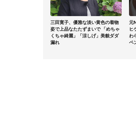
三田寛子、優雅な淡い黄色の着物
元
姿で上品なたたずまいで 「めちゃ
ヒ
くちゃ綺麗」「涼しげ」美貌ダダ
わ
漏れ
ペ
コンテンツ
関連サ
ライフ
J-CAS
グルメ
J-CAS
デジタル
J-CA
健康