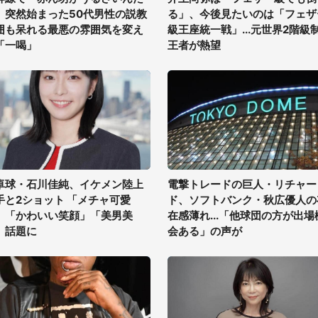
」突然始まった50代男性の説教
る」、今後見たいのは「フェザ
囲も呆れる最悪の雰囲気を変え
級王座統一戦」...元世界2階級
「一喝」
王者が熱望
卓球・石川佳純、イケメン陸上
電撃トレードの巨人・リチャー
手と2ショット 「メチャ可愛
ド、ソフトバンク・秋広優人の
」「かわいい笑顔」「美男美
在感薄れ...「他球団の方が出場
」話題に
会ある」の声が