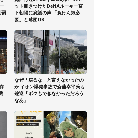
ー
ット叩きつけたDeNAルーキー宮
制覇
下朝陽に擁護の声 「負けん気必
要」と球団OB
なぜ「戻るな」と言えなかったの
存
か イオン爆発事故で斎藤幸平氏も
機
逡巡「ボクもできなかっただろう
なあ」