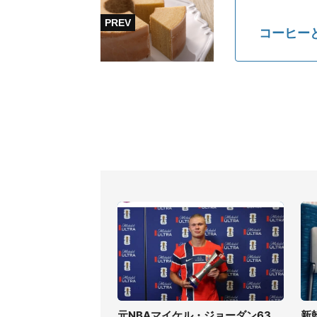
コーヒー
元NBAマイケル・ジョーダン63
新