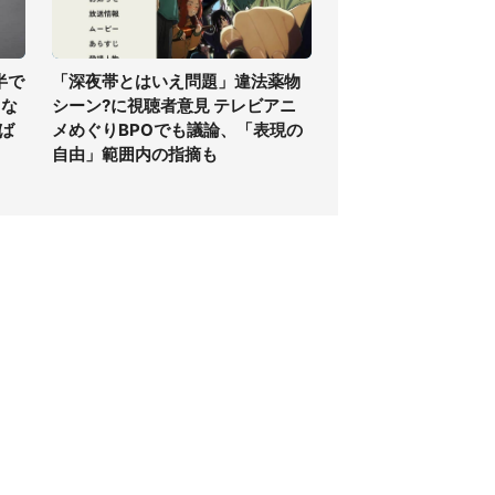
半で
「深夜帯とはいえ問題」違法薬物
くな
シーン?に視聴者意見 テレビアニ
ば
メめぐりBPOでも議論、「表現の
自由」範囲内の指摘も
個人情報保護方針
サイト利用規約
SNS利用ポリシー
AIポリシー