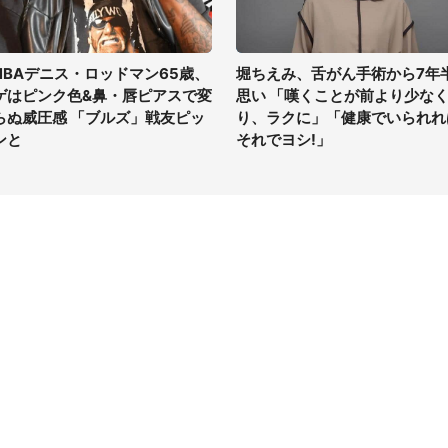
NBAデニス・ロッドマン65歳、
堀ちえみ、舌がん手術から7年
ゲはピンク色&鼻・唇ピアスで変
思い 「嘆くことが前より少な
らぬ威圧感 「ブルズ」戦友ピッ
り、ラクに」「健康でいられれ
ンと
それでヨシ!」
イト
サイトについて
Tニュース
会社案内
Tトレンド
採用情報
ST会社ウォッチ
お問い合わせ
ニュース読者投稿