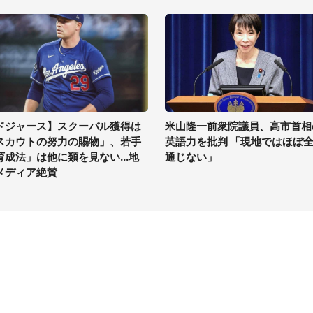
ドジャース】スクーバル獲得は
米山隆一前衆院議員、高市首相
スカウトの努力の賜物」、若手
英語力を批判 「現地ではほぼ
育成法」は他に類を見ない...地
通じない」
メディア絶賛
イト
サイトについて