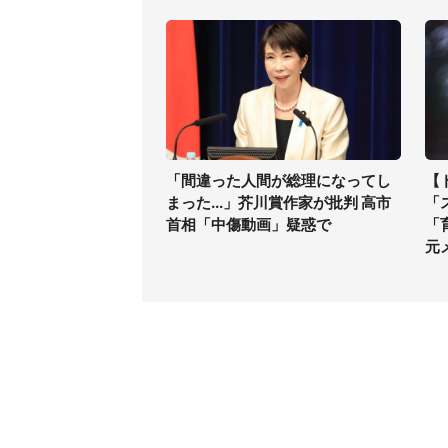
「間違った人間が総理になってし
【
まった...」芥川賞作家が批判 高市
「
首相「中傷動画」疑惑で
「
元
コンテンツ
関連サ