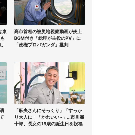
は東
高市首相の被災地視察動画が炎上
ても
BGM付き「総理が主役のPV」に
し
「政権プロパガンダ」批判
消
「麻央さんにそっくり」「すっか
て
り大人に」「かわいい~」...市川團
十郎、長女の15歳の誕生日を祝福