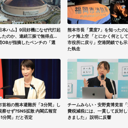
日本ハム】9回好機になぜ代打起
熊本市長「震度7」を知ったの
したのか、連続三振で無得点...
シナ海上空 「とにかく何とし
団OBが指摘したベンチの「選
市役所に戻り」空港閉鎖でも示
」
た執念
市首相の熊本避難所「3分間」し
チームみらい・安野貴博党首「
視察せず?SNS拡散 内閣広報官
費税減税には、一貫して反対し
51分間」だと否定
きました」 説明に反響