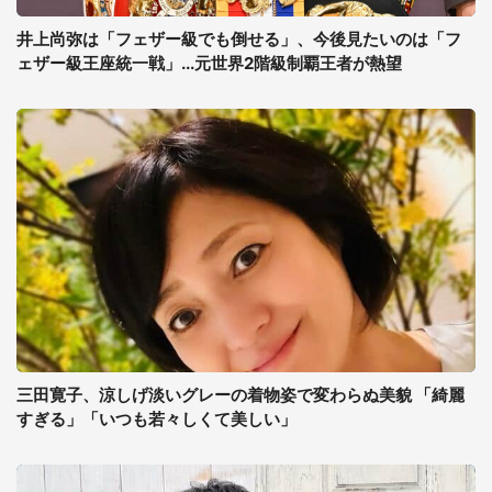
井上尚弥は「フェザー級でも倒せる」、今後見たいのは「フ
ェザー級王座統一戦」...元世界2階級制覇王者が熱望
三田寛子、涼しげ淡いグレーの着物姿で変わらぬ美貌 「綺麗
すぎる」「いつも若々しくて美しい」