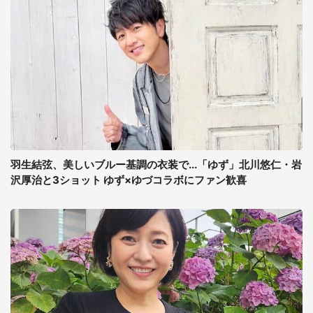
羽生結弦、美しいブルー基調の衣装で...「ゆず」北川悠仁・岩
沢厚治と3ショット ゆず×ゆづコラボにファン歓喜