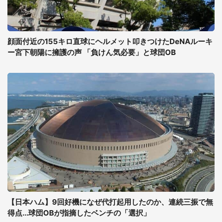
顔面付近の155キロ直球にヘルメット叩きつけたDeNAルーキ
ー宮下朝陽に擁護の声 「負けん気必要」と球団OB
【日本ハム】9回好機になぜ代打起用したのか、連続三振で無
得点...球団OBが指摘したベンチの「選択」