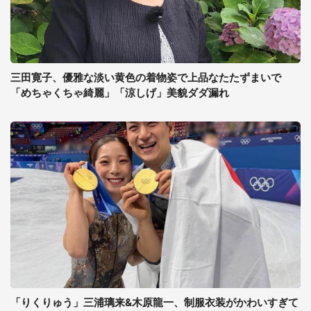
三田寛子、優雅な淡い黄色の着物姿で上品なたたずまいで
「めちゃくちゃ綺麗」「涼しげ」美貌ダダ漏れ
「りくりゅう」三浦璃来&木原龍一、制服衣装がかわいすぎて