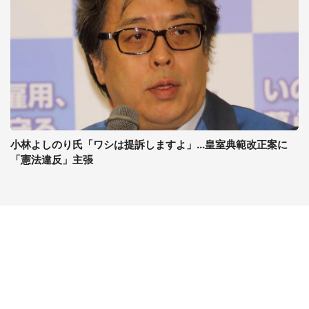
小林よしのり氏「ワシは提訴しますよ」...皇室典範改正案に
「憲法違反」主張
コンテンツ
関連サイト
ライフ
J-CASTニュース
グルメ
J-CASTトレンド