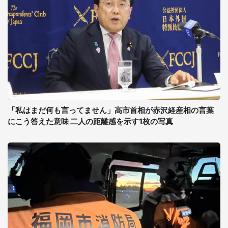
「私はまだ何も言ってません」高市首相が赤沢経産相の言葉
にこう答えた意味 二人の距離感を示す1枚の写真