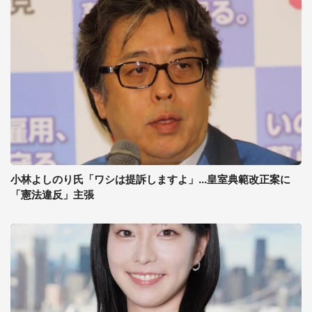
小林よしのり氏「ワシは提訴しますよ」...皇室典範改正案に
「憲法違反」主張