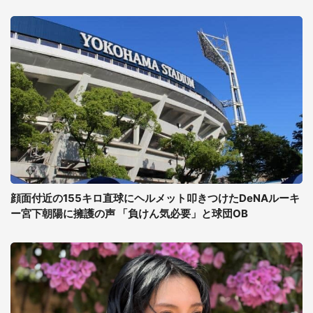
顔面付近の155キロ直球にヘルメット叩きつけたDeNAルーキ
ー宮下朝陽に擁護の声 「負けん気必要」と球団OB