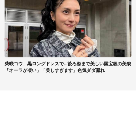
柴咲コウ、黒ロングドレスで...後ろ姿まで美しい国宝級の美貌
「オーラが凄い」「美しすぎます」色気ダダ漏れ
コンテンツ
関連サイト
ライフ
J-CASTニュース
グルメ
J-CASTトレンド