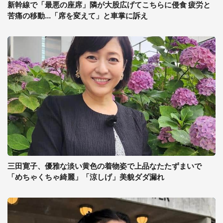
新幹線で「最悪の座席」隣が大股広げてこちらに侵食 疲労と
苦痛の移動...「席を変えて」と車掌に訴え
三田寛子、優雅な淡い黄色の着物姿で上品なたたずまいで
「めちゃくちゃ綺麗」「涼しげ」美貌ダダ漏れ