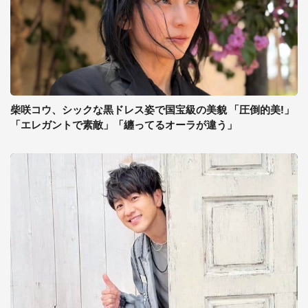
柴咲コウ、シックな黒ドレス姿で国宝級の美貌 「圧倒的美!」
「エレガントで素敵」「纏ってるオーラが違う」