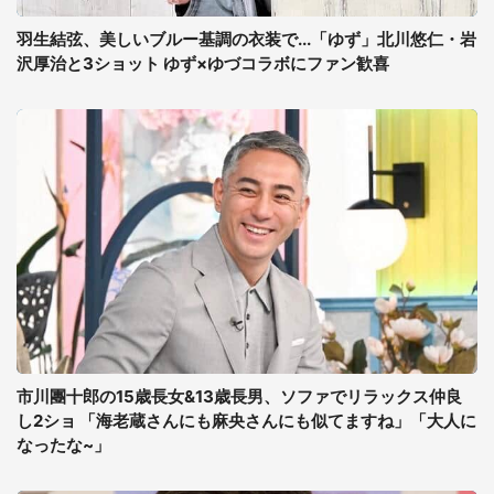
羽生結弦、美しいブルー基調の衣装で...「ゆず」北川悠仁・岩
沢厚治と3ショット ゆず×ゆづコラボにファン歓喜
市川團十郎の15歳長女&13歳長男、ソファでリラックス仲良
し2ショ 「海老蔵さんにも麻央さんにも似てますね」「大人に
なったな~」