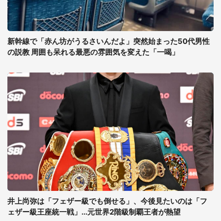
新幹線で「赤ん坊がうるさいんだよ」突然始まった50代男性
の説教 周囲も呆れる最悪の雰囲気を変えた「一喝」
井上尚弥は「フェザー級でも倒せる」、今後見たいのは「フ
ェザー級王座統一戦」...元世界2階級制覇王者が熱望