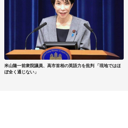
米山隆一前衆院議員、高市首相の英語力を批判 「現地ではほ
ぼ全く通じない」
コンテンツ
関連サイト
ライフ
J-CASTニュース