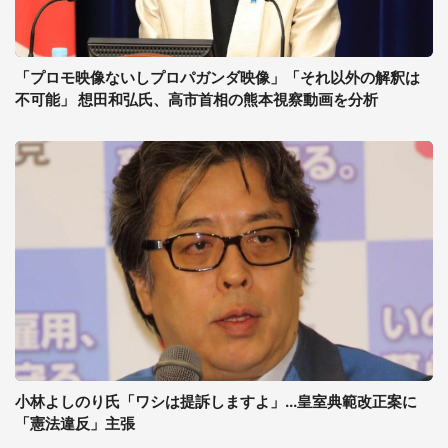
「プロモ映像ないしプロパガンダ映像」「それ以外の解釈は
不可能」 想田和弘氏、高市首相の熊本視察動画を分析
小林よしのり氏「ワシは提訴しますよ」...皇室典範改正案に
「憲法違反」主張