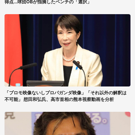
得点...球団OBが指摘したベンチの「選択」
「プロモ映像ないしプロパガンダ映像」「それ以外の解釈は
不可能」 想田和弘氏、高市首相の熊本視察動画を分析