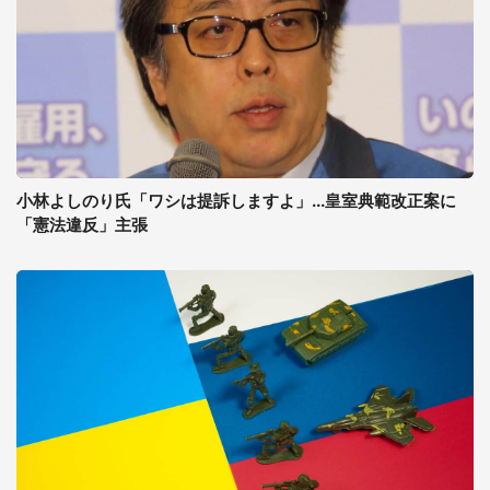
小林よしのり氏「ワシは提訴しますよ」...皇室典範改正案に
「憲法違反」主張