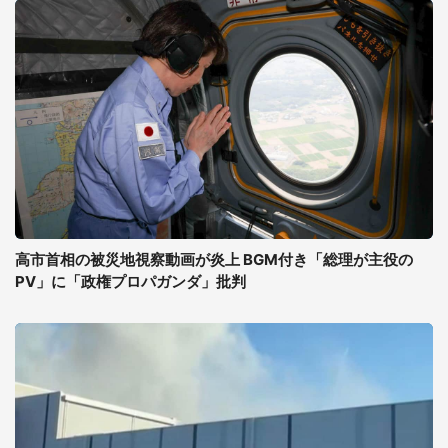
高市首相の被災地視察動画が炎上 BGM付き「総理が主役の
PV」に「政権プロパガンダ」批判