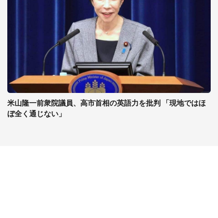
米山隆一前衆院議員、高市首相の英語力を批判 「現地ではほ
ぼ全く通じない」
コンテンツ
関連サイト
ライフ
J-CASTニュース
グルメ
J-CASTトレンド