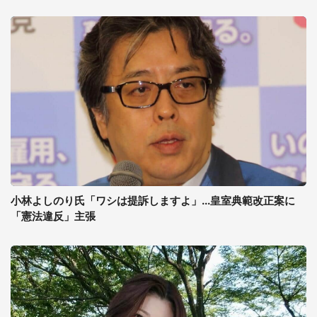
小林よしのり氏「ワシは提訴しますよ」...皇室典範改正案に
「憲法違反」主張