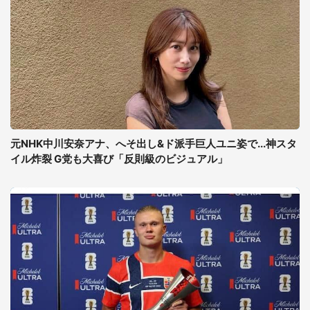
元NHK中川安奈アナ、へそ出し&ド派手巨人ユニ姿で...神スタ
イル炸裂 G党も大喜び「反則級のビジュアル」