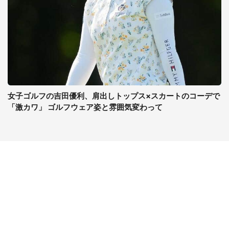
女子ゴルフの吉田優利、肩出しトップス×スカートのコーデで
「激カワ」 ゴルフウェア姿と雰囲気変わって
コンテンツ
関連サイト
ライフ
J-CASTニュース
グルメ
J-CASTトレンド
デジタル
J-CAST会社ウォッチ