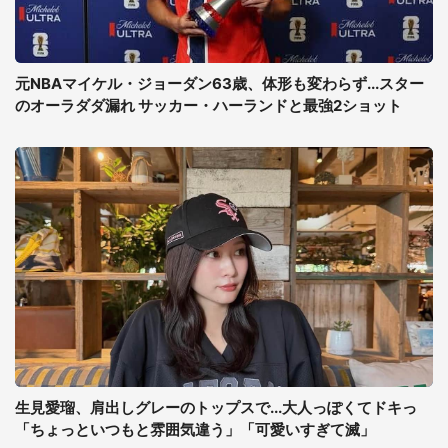
元NBAマイケル・ジョーダン63歳、体形も変わらず...スター
のオーラダダ漏れ サッカー・ハーランドと最強2ショット
生見愛瑠、肩出しグレーのトップスで...大人っぽくてドキっ
「ちょっといつもと雰囲気違う」「可愛いすぎて滅」